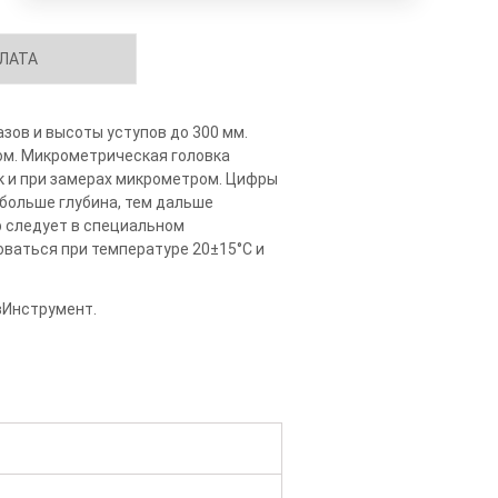
ЛАТА
зов и высоты уступов до 300 мм.
вом. Микрометрическая головка
к и при замерах микрометром. Цифры
 больше глубина, тем дальше
р следует в специальном
оваться при температуре 20±15°С и
овИнструмент.