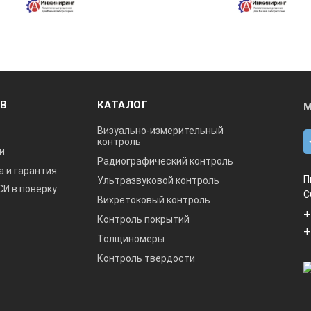
ОВ
КАТАЛОГ
М
Визуально-измерительный
контроль
и
Радиографический контроль
а и гарантия
П
Ультразвуковой контроль
СИ в поверку
С
Вихретоковый контроль
+
Контроль покрытий
+
Толщиномеры
Контроль твердости