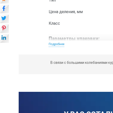
Тип
Цена деления, мм
Класс
Параметры упаковки:
Подробнее
Длина, мм
Ширина, мм
В связи с большими колебаниями ку
Высота, мм
Вес, г