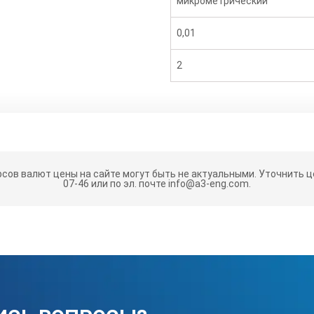
микрометрический
0,01
2
165
рсов валют цены на сайте могут быть не актуальными.
Уточнить це
115
07-46 или по эл. почте info@a3-eng.com.
40
750