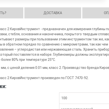
ИТЬ?
ДОСТАВКА
ОП
ласс 2 КировИнструмент - предназначен для измерения глубины па
овки, стебля, основания и наконечника, покрытого твердым спла
итывают размеры при пользовании этим инструментом так же, ка
ы в обратном порядке по сравнению с микрометрами, так как чем
овления – углеродистая или нержавеющая сталь. Хранить прибо
который поставляется в наборе. Глубиномеры должны эксплуатир
 более 80% при температуре 25°С.
мм, с ценой деления 0.01 мм, класс 2. Производство бренда Кир
класс 2 КировИнструмент произведен по ГОСТ 7470-92.
ки:
100