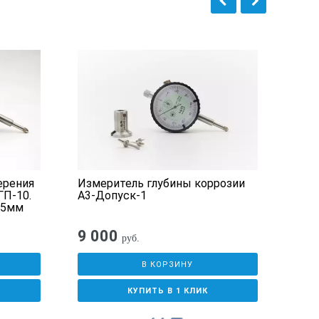
ерения
Измеритель глубины коррозии
При
ГП-10.
А3-Допуск-1
глу
65мм
ИГП
9 000
7 5
руб.
В КОРЗИНУ
КУПИТЬ В 1 КЛИК