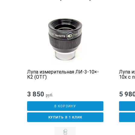
Г)
Лупа измерительная ЛИ-3-10×-
Лупа и
Й С
К2 (ОТГ)
10х с 
3 850
5 98
руб.
В КОРЗИНУ
КУПИТЬ В 1 КЛИК