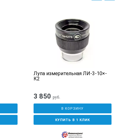
Лупа измерительная ЛИ-3-10×-
Лупа
К2
ЛИ-
3 850
1 0
руб.
В КОРЗИНУ
КУПИТЬ В 1 КЛИК