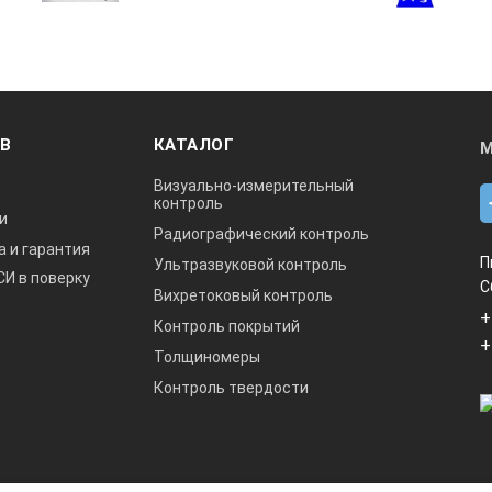
ОВ
КАТАЛОГ
М
Визуально-измерительный
контроль
и
Радиографический контроль
а и гарантия
П
Ультразвуковой контроль
СИ в поверку
С
Вихретоковый контроль
+
Контроль покрытий
+
Толщиномеры
Контроль твердости