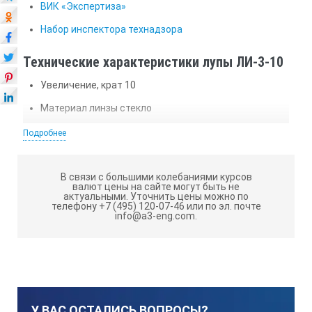
ВИК «Экспертиза»
Набор инспектора технадзора
Технические характеристики лупы ЛИ-3-10
Увеличение, крат 10
Материал линзы стекло
Материал корпуса пластик
Подробнее
Складная конструкция нет
Подсветка есть
В связи с большими колебаниями курсов
валют цены на сайте могут быть не
актуальными.
Уточнить цены можно по
Источник питания нет
телефону +7 (495) 120-07-46 или по эл. почте
info@a3-eng.com.
Чехол есть
Диапазон измерений длины, мм 0 - 20
Предел измерения, мм 20
Цена деления, мм 0,1
У ВАС ОСТАЛИСЬ ВОПРОСЫ?