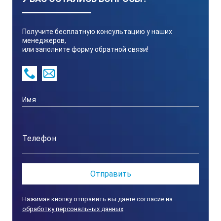
Погрешность, мм 0,02
Вес нетто, кг 0,08
Получите бесплатную консультацию у наших
Преимущества лупы ЛИ-3-10
менеджеров,
или заполните форму обратной связи!
Внесена в Госреестр средств измерений;
Небольшие габариты - Ф45х52 (высота) мм;
Светодиодная подсветка;
Удобство хранения.
Нажимая кнопку отправить вы даете согласие на
обработку персональных данных