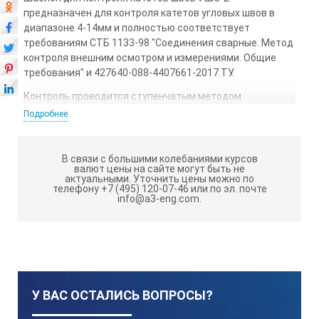
предназначен для контроля катетов угловых швов в
диапазоне 4-14мм и полностью соответствует
требованиям СТБ 1133-98 "Соединения сварные. Метод
контроля внешним осмотром и измерениями. Общие
требования" и 427640-088-4407661-2017.ТУ.
Контроль проводится ступенчатым методом
определения до минимального зазора.
Подробнее
Конструкция универсальный шаблон
сварщика УШС-2:
В связи с большими колебаниями курсов
валют цены на сайте могут быть не
Техническое устройство (шаблон) состоит из 3-х
актуальными.
Уточнить цены можно по
телефону +7 (495) 120-07-46 или по эл. почте
лепестков и соединительного кольца. Каждый из
info@a3-eng.com.
лепестков имеет точно выполненные выточки
определенного катета. Для удобства контроля рядом с
каждой выточкой выбит размер соответствующего
радиусу катета шва. Контроль катета сварного шва
производиться путем последовательного
соприкосновения (подбора) лепестков с соединенными
У ВАС ОСТАЛИСЬ ВОПРОСЫ?
сваркой деталями. Размер считается установленным,
если длинная сторона лепестка и перемычка между