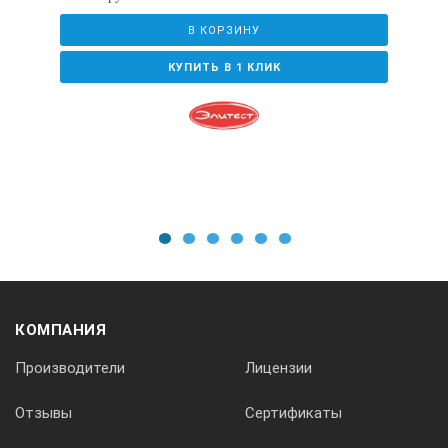
соединительное кольцо;
В КОРЗИНУ
паспорт (один на 10 шаблонов).
КУПИТЬ В 1 КЛИК
*Технические характеристики и комплект поставки
прибора могут быть изменены производителем без
предварительного уведомления.
1
2
3
4
5
6
КОМПАНИЯ
Производители
Лицензии
Отзывы
Сертификаты