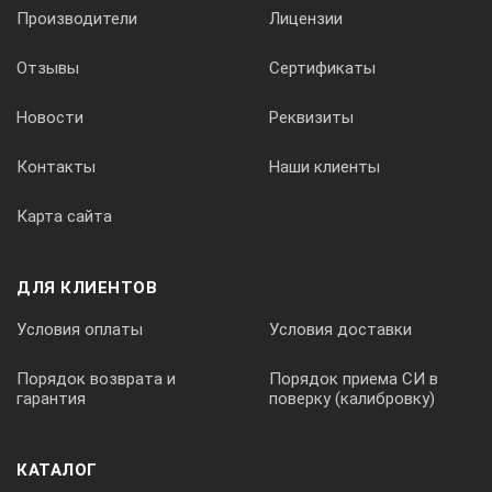
Производители
Лицензии
Отзывы
Сертификаты
Новости
Реквизиты
Контакты
Наши клиенты
Карта сайта
ДЛЯ КЛИЕНТОВ
Условия оплаты
Условия доставки
Порядок возврата и
Порядок приема СИ в
Измерение производят по шкале А (или Б).
гарантия
поверку (калибровку)
Материал – нержавеющая сталь
Гарантийный срок эксплуатации – 1 год (не менее).
КАТАЛОГ
Поставляется с метрологической аттестацией.