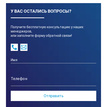
Шкала
У ВАС ОСТАЛИСЬ ВОПРОСЫ?
Ед. изм.
Получите бесплатную консультацию у наших
менеджеров,
или заполните форму обратной связи!
Диапазон шкалы
Цена деления шкалы
Погрешность измерения
А