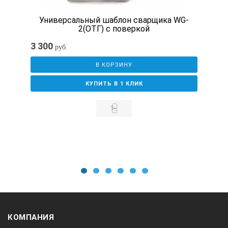
Универсальный шаблон сварщика WG-
2(ОТГ) с поверкой
1/64
3 300
руб.
В КОРЗИНУ
1/128
КУПИТЬ В 1 КЛИК
Измерение зазора (диаметра
отверстий)
1
2
3
4
5
6
КОМПАНИЯ