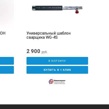
ОН
Универсальный шаблон
Изм
сварщика WG-4S
сва
2 900
2 0
руб.
В КОРЗИНУ
КУПИТЬ В 1 КЛИК
ожить на кромку. Результат смотреть