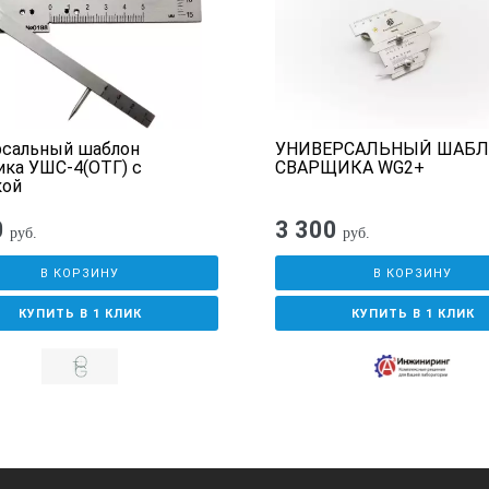
рсальный шаблон
УНИВЕРСАЛЬНЫЙ ШАБЛ
ка УШС-4(ОТГ) с
СВАРЩИКА WG2+
кой
0
3 300
руб.
руб.
В КОРЗИНУ
В КОРЗИНУ
КУПИТЬ В 1 КЛИК
КУПИТЬ В 1 КЛИК
бъекта контроля, опустить измерительный движок 2 плотно прил
ва