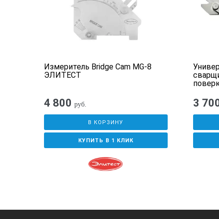
Измеритель Bridge Cam MG-8
Униве
ЭЛИТЕСТ
сварщи
повер
4 800
3 70
руб.
В КОРЗИНУ
КУПИТЬ В 1 КЛИК
Установить шаблон на поверхность о
по шкале А.
Измерение вогнутости ш