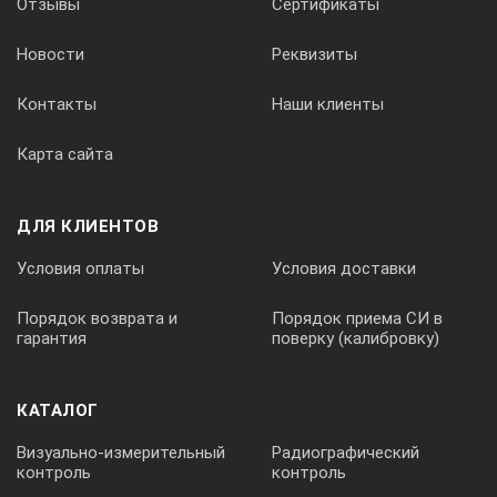
Отзывы
Сертификаты
1
Новости
Реквизиты
А3-ШПП-120
Контакты
Наши клиенты
Карта сайта
1 шт.
ДЛЯ КЛИЕНТОВ
Условия оплаты
Условия доставки
Порядок возврата и
Порядок приема СИ в
2
гарантия
поверку (калибровку)
КАТАЛОГ
Паспорт
Визуально-измерительный
Радиографический
контроль
контроль
1 шт.