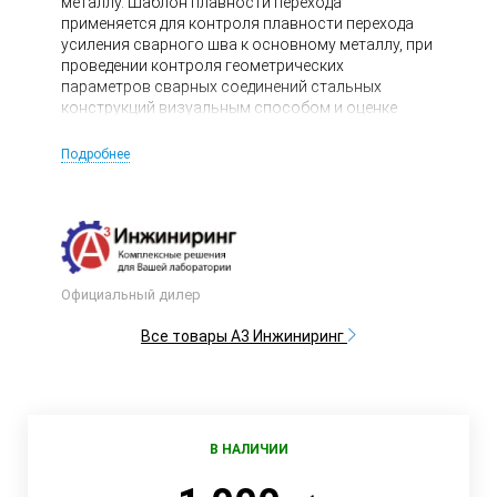
металлу. Шаблон плавности перехода
применяется для контроля плавности перехода
усиления сварного шва к основному металлу, при
проведении контроля геометрических
параметров сварных соединений стальных
конструкций визуальным способом и оценке
качества их механической обработки с
Калибровкой.
Подробнее
Официальный дилер
Все товары А3 Инжиниринг
В НАЛИЧИИ