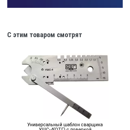
3.
Угол скоса, град. (возможен и другой угол, по согласованию
C этим товаром смотрят
120
4.
Вес, г, не более
Универсальный шаблон сварщика
25
УШС-4(ОТГ) с поверкой