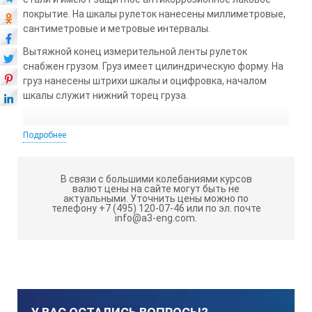
покрытие. На шкалы рулеток нанесены миллиметровые,
сантиметровые и метровые интервалы.
Вытяжной конец измерительной ленты рулеток
снабжен грузом. Груз имеет цилиндрическую форму. На
груз нанесены штрихи шкалы и оцифровка, началом
шкалы служит нижний торец груза.
Подробнее
Номинальная длина шкалы рулетки
В связи с большими колебаниями курсов
Цена деления
валют цены на сайте могут быть не
актуальными.
Уточнить цены можно по
телефону +7 (495) 120-07-46 или по эл. почте
info@a3-eng.com.
Класс точности
Допускаемое отклонение миллиметрового интервала 
Допускаемое отклонение сантиметрового интервала,