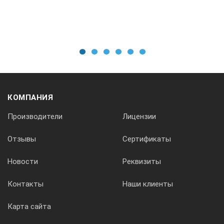
Пост. 1000В…1950В
±10%
1
2
3
4
5
6
Пост.
2000В…3950В
КОМПАНИЯ
±10%
Производители
Лицензии
Пост.
Отзывы
Сертификаты
4000В…5500В
Новости
Реквизиты
±10%
Контакты
Наши клиенты
Карта сайта
Ток короткого замыкания