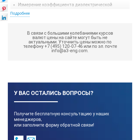
Измерение коэффициента диэлектрической
абсорбции (DAR)
Подробнее
Большой ЖК-дисплей с подсветкой
Индикация выхода за верхний предел диапазона
В связи с большими колебаниями курсов
валют цены на сайте могут быть не
измерения
актуальными.
Уточнить цены можно по
телефону +7 (495) 120-07-46 или по эл. почте
Таймер для измерения в течение заданного
info@a3-eng.com.
времени
Определение индекса поляризации
Подключение к ПК по USB, ПО для анализа показаний
Возможность подключения внешнего блока питания
У ВАС ОСТАЛИСЬ ВОПРОСЫ?
12В/1А
Технические характеристики:
Получите бесплатную консультацию у наших
менеджеров,
Измерение сопротивления изоляции
или заполните форму обратной связи!