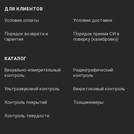
ДЛЯ КЛИЕНТОВ
1,3мА
Условия оплаты
Условия доставки
Точность
Порядок возврата и
Порядок приема СИ в
гарантия
поверку (калибровку)
±(5% + 3 ед. мл. разр.) (для диапазона 0. .99,9 МОм);
КАТАЛОГ
Свыше 100 Гом ±(20% + 3 ед. мл. разр.)
Визуально-измерительный
Радиографический
контроль
контроль
Измерение напряжения
Ультразвуковой контроль
Вихретоковый контроль
Контроль покрытий
Толщиномеры
Диапазон измерения напряжения
Контроль твердости
Пост.: ±30…±600В