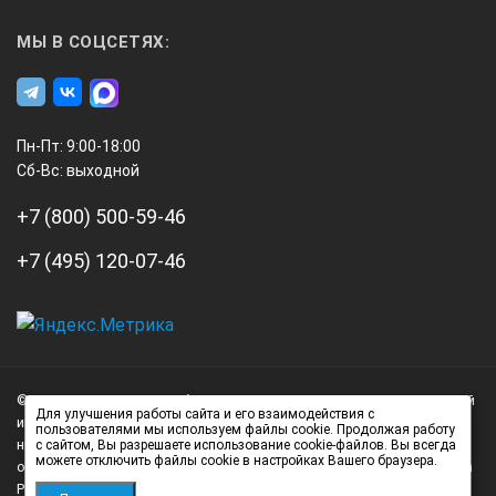
Перем.: 30...600В (50/60 Гц)
МЫ В СОЦСЕТЯХ:
Разрешение
Пн-Пт: 9:00-18:00
1В
Сб-Вс: выходной
+7 (800) 500-59-46
Точность
+7 (495) 120-07-46
± (2% + 3 ед. мл. разр.)
А3
Инжиниринг
© 2026 А3 Инжиниринг Обращаем Ваше внимание на то, что данный
Общие параметры
Нагорный
Для улучшения работы сайта и его взаимодействия с
интернет-сайт носит исключительно информационный характер и
пользователями мы используем файлы cookie. Продолжая работу
проезд
ни при каких условиях не является публичной офертой,
с сайтом, Вы разрешаете использование cookie-файлов. Вы всегда
можете отключить файлы cookie в настройках Вашего браузера.
д.7
определяемой положениями статьи 437 (2) Гражданского кодекса
Технологический параметр
стр.
Российской Федерации.