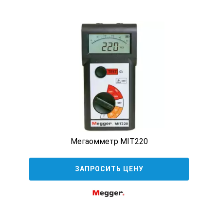
0.0 Мом…1.99 ГОм
0.0 МОм…99.9 Гом
0.0…1000 Гом
Мегаомметр MIT220
Напряжение разомкнутой цепи
ЗАПРОСИТЬ ЦЕНУ
Пост. 250В…500В±50В
Пост. 500В…950В ±10%