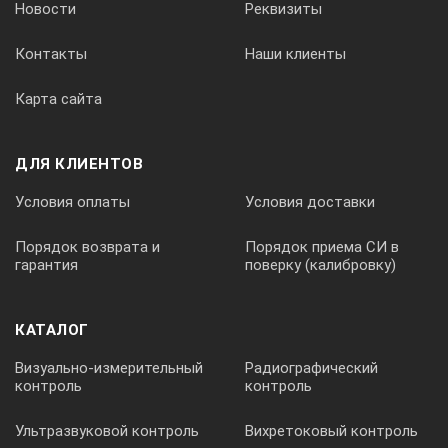
Новости
Реквизиты
Контакты
Наши клиенты
20 МГц
Карта сайта
Входной импеданс
ДЛЯ КЛИЕНТОВ
Условия оплаты
Условия доставки
1 МОм/50 Ом, интерфейс AutoProbe
Порядок возврата и
Порядок приема СИ в
гарантия
поверку (калибровку)
Погрешность временной базы
КАТАЛОГ
25 ± 5 ppm
Визуально-измерительный
Радиографический
контроль
контроль
Режимы сбора данных:
Ультразвуковой контроль
Вихретоковый контроль