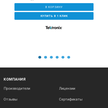
Погрешность коэффициента усиления на постоянном токе
В КОРЗИНУ
КУПИТЬ В 1 КЛИК
± 2%
Горизонтальное разрешение
2,5 пс
1
2
3
4
5
6
Коэффициент развертки
КОМПАНИЯ
Производители
Лицензии
5 нс/дел - 50 с/дел
Отзывы
Сертификаты
Ограничение полосы пропускания