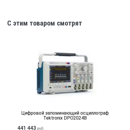
Число каналов
C этим товаром смотрят
4
Вертикальное разрешение
8 бит
Коэффициент отклонения
Цифровой запоминающий осциллограф
2 мВ/дел - 5 В/дел
Tektronix DPO2024B
441 443
руб.