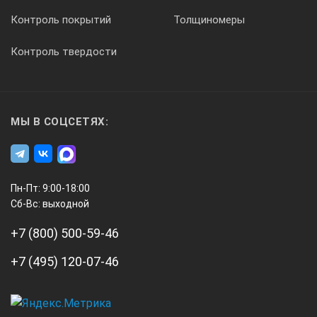
Нормальный
Контроль покрытий
Толщиномеры
С усреднением
Контроль твердости
Сегметированный
С обнаружением пиков
Режим высокого разрешения
МЫ В СОЦСЕТЯХ:
Отображение собранных данных на экране в реальном вре
Число усреднений 2, 4, 8,16, 32, 64… до 65 536
Пн-Пт: 9:00-18:00
Период захвата не менее 19 мкс
Сб-Вс: выходной
Захват глитчей длительностью от 250 пс
+7 (800) 500-59-46
Разрешение 12 бит при развертке ≥ 20 мкс/дел
+7 (495) 120-07-46
Режимы запуска