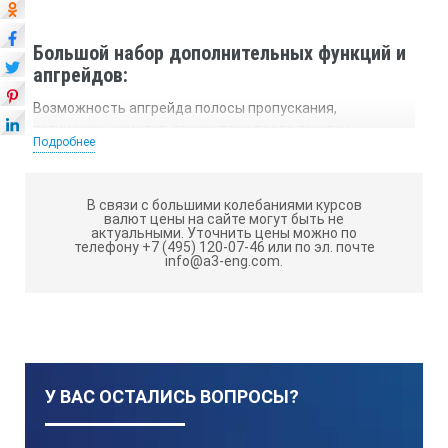
Большой набор дополнительных функций и
апгрейдов:
Возможность апгрейда полосы пропускания,
логических каналов, генератора после покупки
Подробнее
осциллографа Опциональный анализ протоколов: I²C,
SPI, RS232, UART, CAN, LIN, и I²S Режим
сегментированной памяти Автоматический тест на
В связи с большими колебаниями курсов
соответствие маске
валют цены на сайте могут быть не
актуальными.
Уточнить цены можно по
телефону +7 (495) 120-07-46 или по эл. почте
info@a3-eng.com.
Технические характеристики прибора
DSOX3054A:
Параметр
У ВАС ОСТАЛИСЬ ВОПРОСЫ?
Значения