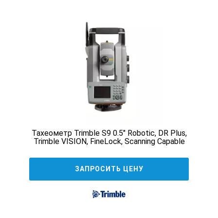
Дальность измерения расстояний
без отражателя
0,3 - 1000 м
на одну призму
5000 м
на отражающую пленку
RS90N-K: 1.3 - 500
Точность измерения расстояний
без отражателя
Нет данных
Тахеометр Trimble S9 0.5" Robotic, DR Plus,
Trimble VISION, FineLock, Scanning Capable
на призму
± (1.5 мм + 2 ppm
ЗАПРОСИТЬ ЦЕНУ
на отражающую пленку
± (2.0 мм + 2 pp
Интервал измерения расстояний