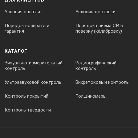
тип
Жидкостной дв
Условия оплаты
Условия доставки
диапазон работы
6′
Порядок возврата и
Порядок приема СИ в
гарантия
поверку (калибровку)
Зрительная труба
увеличение
30 крат
КАТАЛОГ
Визуально-измерительный
Радиографический
подсветка сетки нитей
Есть
контроль
контроль
Ультразвуковой контроль
Вихретоковый контроль
min расстояние фокусировки
1,3 м
Контроль покрытий
Толщиномеры
Питание
Контроль твердости
время работы без подзарядки батареи
28 ч
время зарядки
Нет данных