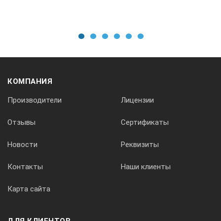
точный режим
Нет данных
быстрый режим
Нет данных
1
2
3
4
5
6
режим слежения
Нет данных
КОМПАНИЯ
Центрирование
тип центрира
Производители
Лицензии
Лазерный
Отзывы
Сертификаты
точность
≤1.0 мм
Новости
Реквизиты
Створоуказатель
есть
Контакты
Наши клиенты
Целеуказатель
есть
Карта сайта
Компенсатор
ДЛЯ КЛИЕНТОВ