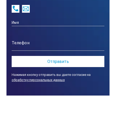
так и цифровым отсчетом (ШГЦ).
Для автоматизации измерений в современных
приборах может быть использована электроника,
позволяющая выводить данные измерений
непосредственно в компьютер или на печатающее
устройство. В некоторых устройствах используются
протоколы передачи данных Opto RS 232 и RS 232.
Типоразмеры штангенглубиномеров обычно
охватывают диапазон измерений не более 630 мм, но
мы можем поставить эти приборы с диапазоном до
1000 мм.
Нажимая кнопку отправить вы даете согласие на
Особенности:
обработку персональных данных
Цифровой штангенглубиномер c разными типами
наконечников
Исполнение С - с прямыми измерительными
наконечниками 6 мм или 7 мм