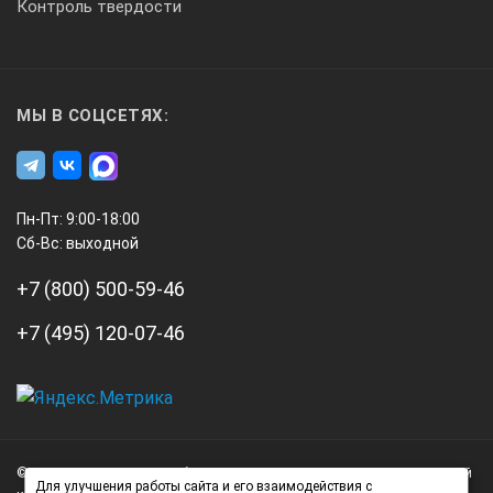
Контроль твердости
0,01/0,0005
МЫ В СОЦСЕТЯХ:
0,03
100
Пн-Пт: 9:00-18:00
Сб-Вс: выходной
+7 (800) 500-59-46
6
+7 (495) 120-07-46
0,215
А3
Инжиниринг
228252
© 2026 А3 Инжиниринг Обращаем Ваше внимание на то, что данный
Нагорный
Для улучшения работы сайта и его взаимодействия с