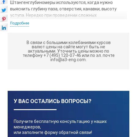
Штангенглубиномеры используются, когда нужно
выяснить глубину паза, отверстия, канавки, высоту
уступа. Нередко при проведении сложных
измерительных работ необходимо вычислить
Подробнее
действительную величину объекта, и погрешности
выше разрешенного предела при этом недопустимы.
Именно для этих целей и применяются подобные
В связи с большими колебаниями курсов
валют цены на сайте могут быть не
вычислительные инструменты.
актуальными.
Уточнить цены можно по
телефону +7 (495) 120-07-46 или по эл. почте
Штангенглубиномер можно представить как
info@a3-eng.com.
масштабную линейку, снабженную специальным
движком для совмещения с одним концом измеряемого
размера. Рабочими (мерительными) поверхностями
являются нижняя поверхность рамки и торцевая
поверхность штанги. Для измерения сложных
поверхностей штанга может иметь различные виды
У ВАС ОСТАЛИСЬ ВОПРОСЫ?
наконечников и колков. В каталоге в описании и на
рисунках приведены наиболее используемые схемы
измерений с помощью различных форм наконечников.
Получите бесплатную консультацию у наших
Штанги изготавливаются
менеджеров,
или заполните форму обратной связи!
как с отчетом по нониусу (ШГ),