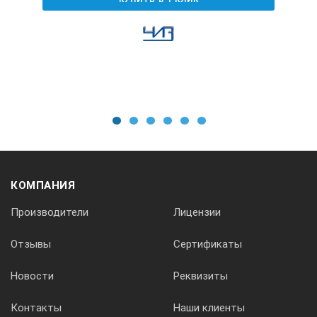
запросу
Технические характеристики:
Арт. №
Испол- нение
1
2
3
4
5
6
Предел измерения мм/дюйм
КОМПАНИЯ
Производители
Лицензии
Цена деления мм/дюйм
Отзывы
Сертификаты
Новости
Реквизиты
Точность ±мм
Контакты
Наши клиенты