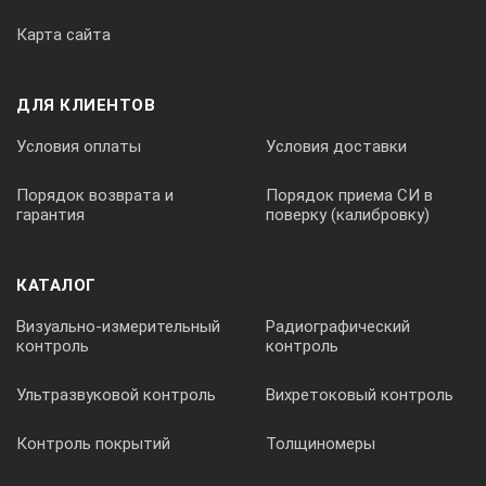
Карта сайта
Размер мостика мм
ДЛЯ КЛИЕНТОВ
Наконечник мм
Условия оплаты
Условия доставки
Порядок возврата и
Порядок приема СИ в
гарантия
поверку (калибровку)
Вес кг
КАТАЛОГ
228251
Визуально-измерительный
Радиографический
контроль
контроль
C
Ультразвуковой контроль
Вихретоковый контроль
Контроль покрытий
Толщиномеры
150/6