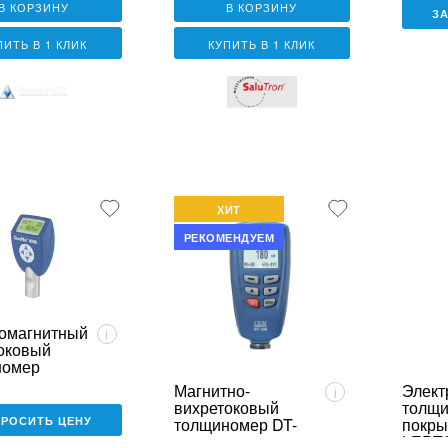
В КОРЗИНУ
В КОРЗИНУ
З
ПИТЬ В 1 КЛИК
КУПИТЬ В 1 КЛИК
ХИТ
РЕКОМЕНДУЕМ
омагнитный
i
оковый
номер
 8500
Магнитно-
Элект
i
um
вихретоковый
толщ
ПРОСИТЬ ЦЕНУ
толщиномер DT-
покры
156
LEPT