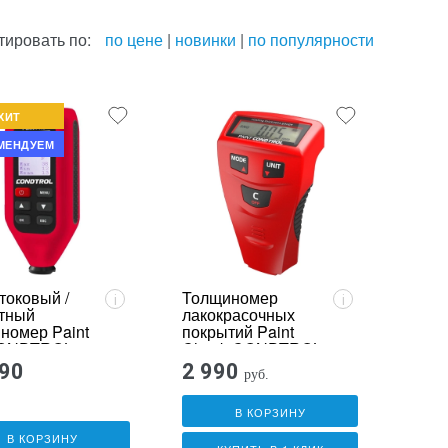
тировать по:
по цене
|
новинки
|
по популярности
ХИТ
МЕНДУЕМ
токовый /
Толщиномер
i
i
тный
лакокрасочных
номер Paint
покрытий Paint
CONDTROL
Check CONDTROL
990
2 990
руб.
В КОРЗИНУ
В КОРЗИНУ