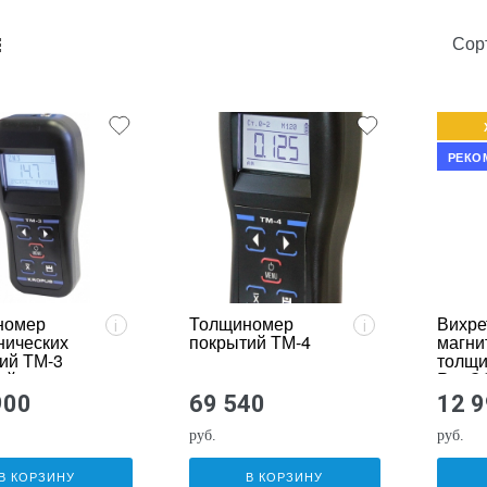
Сор
unk_default
e2_chunk_alternate
РЕКО
номер
Толщиномер
Вихре
i
i
нических
покрытий ТМ-4
магни
ий ТМ-3
толщи
ый
Pro 
т, сталь)
900
69 540
12 
руб.
руб.
В КОРЗИНУ
В КОРЗИНУ