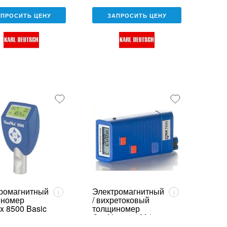
АПРОСИТЬ ЦЕНУ
ЗАПРОСИТЬ ЦЕНУ
ромагнитный
Электромагнитный
i
i
иномер
/ вихретоковый
x 8500 Basic
толщиномер
QuaNix 7500M (с
памятью)