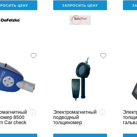
ПРОСИТЬ ЦЕНУ
ЗАПРОСИТЬ ЦЕНУ
З
омагнитный
Электромагнитный
Элект
i
i
омер 8500
подводный
толщ
m Car check
толщиномер
гальв
Константа К5
покры
(взрывозащищенный)
Конст