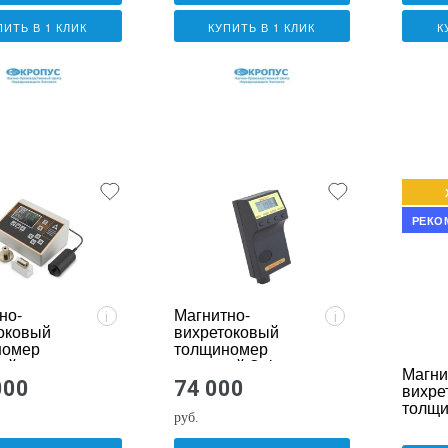
ПИТЬ В 1 КЛИК
КУПИТЬ В 1 КЛИК
К
РЕКО
но-
Магнитно-
i
i
оковый
вихретоковый
номер
толщиномер
ий
покрытий Salutron
Магни
рус
ComBi D3
000
74 000
вихре
толщ
руб.
покры
INFIN