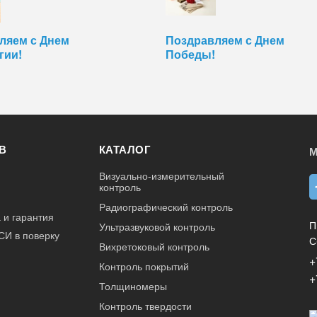
ляем с Днем
Поздравляем с Днем
гии!
Победы!
В
КАТАЛОГ
М
Визуально-измерительный
контроль
Радиографический контроль
 и гарантия
П
Ультразвуковой контроль
СИ в поверку
С
Вихретоковый контроль
+
Контроль покрытий
+
Толщиномеры
Контроль твердости