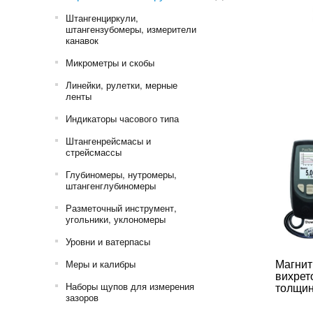
Штангенциркули,
штангензубомеры, измерители
канавок
Микрометры и скобы
Линейки, рулетки, мерные
ленты
Индикаторы часового типа
Штангенрейсмасы и
стрейсмассы
Глубиномеры, нутромеры,
штангенглубиномеры
Разметочный инструмент,
угольники, уклономеры
Уровни и ватерпасы
Магнит
Меры и калибры
вихрет
Наборы щупов для измерения
толщи
зазоров
покрыт
PosiTec