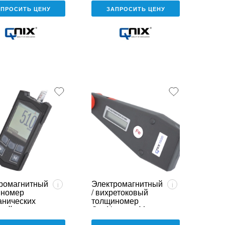
АПРОСИТЬ ЦЕНУ
ЗАПРОСИТЬ ЦЕНУ
ромагнитный
Электромагнитный
i
i
иномер
/ вихретоковый
анических
толщиномер
тий
QuaNix 1500М
анта К6Г