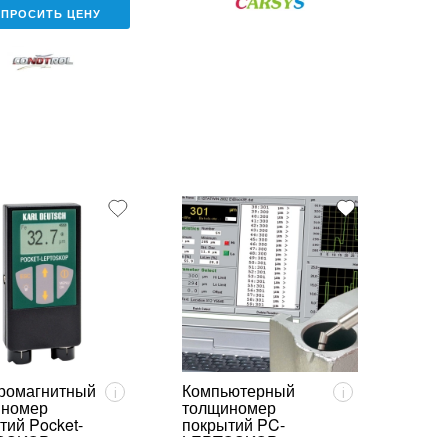
АПРОСИТЬ ЦЕНУ
ромагнитный
Компьютерный
i
i
иномер
толщиномер
тий Pocket-
покрытий PC-
OSKOP
LEPTOSKOP 2050