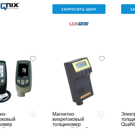
ЗАПРОСИТЬ ЦЕНУ
З
но-
Магнитно-
Элект
i
i
оковый
вихретоковый
толщ
номер
толщиномер
QuaNi
ий
покрытий ComBi-
tor 6000
D3