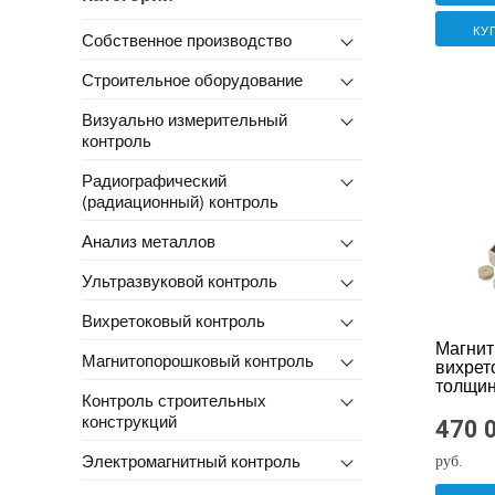
КУ
Собственное производство
Строительное оборудование
Визуально измерительный
контроль
Радиографический
(радиационный) контроль
Анализ металлов
Ультразвуковой контроль
Вихретоковый контроль
Магнит
Магнитопорошковый контроль
вихрет
толщи
Контроль строительных
покрыт
конструкций
Понде
470 
Электромагнитный контроль
руб.