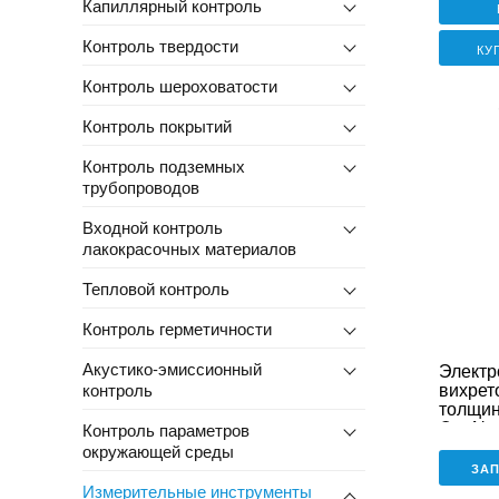
Капиллярный контроль
Контроль твердости
КУ
Контроль шероховатости
Контроль покрытий
Контроль подземных
трубопроводов
Входной контроль
лакокрасочных материалов
Тепловой контроль
Контроль герметичности
Акустико-эмиссионный
Электр
вихрет
контроль
толщи
QuaNix
Контроль параметров
Premi
окружающей среды
ЗА
Измерительные инструменты