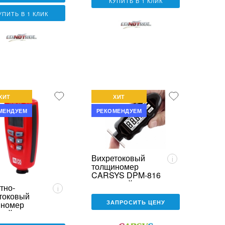
КУПИТЬ В 1 КЛИК
УПИТЬ В 1 КЛИК
ХИТ
ХИТ
МЕНДУЕМ
РЕКОМЕНДУЕМ
Вихретоковый
i
толщиномер
CARSYS DPM-816
с поверкой
тно-
i
токовый
ЗАПРОСИТЬ ЦЕНУ
иномер
тий
ITER InCO