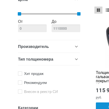
mse2_ch
ms
От
До
Производитель
Тип толщиномера
Толщи
Хит продаж
гальва
покрыт
Рекомендуем
(базов
комплек
115 
Внесен в реестр СИ
руб.
Категории