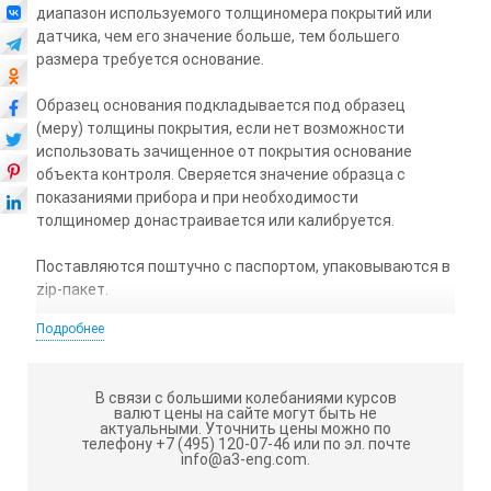
диапазон используемого толщиномера покрытий или
датчика, чем его значение больше, тем большего
размера требуется основание.
Образец основания подкладывается под образец
(меру) толщины покрытия, если нет возможности
использовать зачищенное от покрытия основание
объекта контроля. Сверяется значение образца с
показаниями прибора и при необходимости
толщиномер донастраивается или калибруется.
Поставляются поштучно с паспортом, упаковываются в
zip-пакет.
Подробнее
НАЗНАЧЕНИЕ:
контроль правильности показаний, настройка и
В связи с большими колебаниями курсов
калибровка электронных толщиномеров покрытий
валют цены на сайте могут быть не
актуальными.
Уточнить цены можно по
телефону +7 (495) 120-07-46 или по эл. почте
ОСОБЕННОСТИ:
info@a3-eng.com.
ферромагнитный и неферромагнитный материал