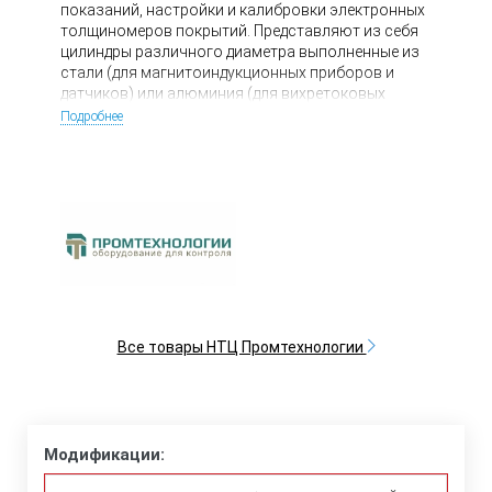
показаний, настройки и калибровки электронных
толщиномеров покрытий. Представляют из себя
цилиндры различного диаметра выполненные из
стали (для магнитоиндукционных приборов и
датчиков) или алюминия (для вихретоковых
приборов и датчиков). Диаметр подбирается под
Подробнее
диапазон используемого толщиномера покрытий
или датчика, чем его значение больше, тем
большего размера требуется основание.
Все товары НТЦ Промтехнологии
Модификации: