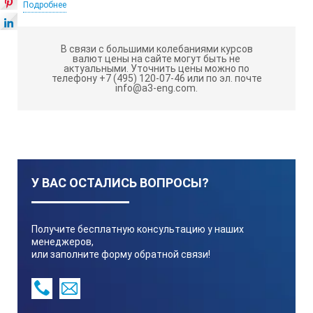
Подробнее
относительными измерениями
Расчет наклона, угла , среднего значения, с функции
В связи с большими колебаниями курсов
самокалибровки
валют цены на сайте могут быть не
актуальными.
Уточнить цены можно по
Кнопка Вкл/Выкл, удержание значения (HOLD) С
телефону +7 (495) 120-07-46 или по эл. почте
вертикальным и горизонтальным уровнями
info@a3-eng.com.
Поставка, включая 2x батареи 1,5 В и с
руководством по эксплуатации
Технические характеристики:
У ВАС ОСТАЛИСЬ ВОПРОСЫ?
Диапазон измерений
Получите бесплатную консультацию у наших
менеджеров,
Точность
или заполните форму обратной связи!
Габариты мм