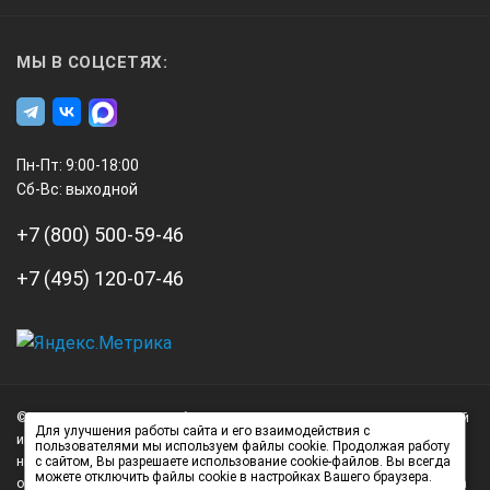
133x140x20
МЫ В СОЦСЕТЯХ:
0,275
Пн-Пт: 9:00-18:00
Сб-Вс: выходной
+7 (800) 500-59-46
*Технические характеристики и комплект поставки
оборудования могут быть изменены производителем
+7 (495) 120-07-46
без предварительного уведомления.
А3
Инжиниринг
© 2026 А3 Инжиниринг Обращаем Ваше внимание на то, что данный
Нагорный
Для улучшения работы сайта и его взаимодействия с
интернет-сайт носит исключительно информационный характер и
пользователями мы используем файлы cookie. Продолжая работу
проезд
ни при каких условиях не является публичной офертой,
с сайтом, Вы разрешаете использование cookie-файлов. Вы всегда
д.7
можете отключить файлы cookie в настройках Вашего браузера.
определяемой положениями статьи 437 (2) Гражданского кодекса