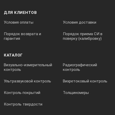
ДЛЯ КЛИЕНТОВ
80х93х15
Условия оплаты
Условия доставки
Порядок возврата и
Порядок приема СИ в
0,22
гарантия
поверку (калибровку)
360501
КАТАЛОГ
Визуально-измерительный
Радиографический
контроль
контроль
1º
Ультразвуковой контроль
Вихретоковый контроль
0-360º
Контроль покрытий
Толщиномеры
Контроль твердости
0,05º