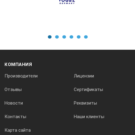
Габариты мм
1
2
3
4
5
6
Вес кг
КОМПАНИЯ
360500
Производители
Лицензии
Отзывы
Сертификаты
1º
Новости
Реквизиты
0-360º
Контакты
Наши клиенты
Карта сайта
0,083º