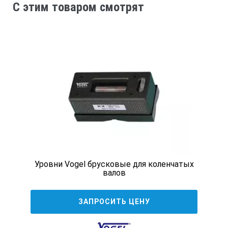
C этим товаром смотрят
показывает вертикальное положение
Надежность и простота пользования
Поставка в комплекте с инструкцией по
эксплуатации
Технические характеристики:
Арт. №
Восприимчивость
Уровни Vogel брусковые для коленчатых
валов
Диапазон измерений
ЗАПРОСИТЬ ЦЕНУ
Точность