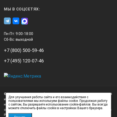
МЫ В СОЦСЕТЯХ:
Пн-Пт: 9:00-18:00
Сб-Вс: выходной
+7 (800) 500-59-46
+7 (495) 120-07-46
А3
Инжиниринг
© 2026 А3 Инжиниринг Обращаем Ваше внимание на то, что данный
Нагорный
Для улучшения работы сайта и его взаимодействия с
интернет-сайт носит исключительно информационный характер и
пользователями мы используем файлы cookie. Продолжая работу
проезд
ни при каких условиях не является публичной офертой,
с сайтом, Вы разрешаете использование cookie-файлов. Вы всегда
д.7
можете отключить файлы cookie в настройках Вашего браузера.
определяемой положениями статьи 437 (2) Гражданского кодекса
стр.
Российской Федерации.