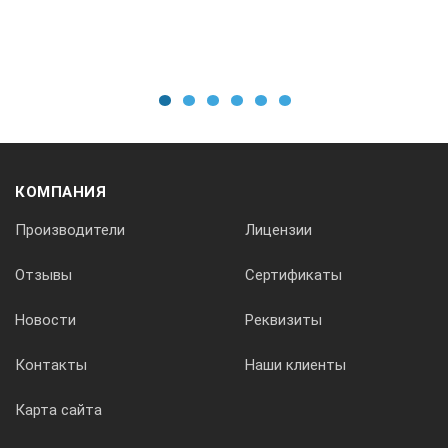
25
1
2
3
4
5
6
1,55
КОМПАНИЯ
Производители
Лицензии
*Технические характеристики и комплект поставки
оборудования могут быть изменены производителем
Отзывы
Сертификаты
без предварительного уведомления.
Новости
Реквизиты
Контакты
Наши клиенты
Карта сайта