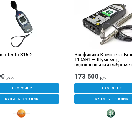
ние «HF» имеет следующие отличительные ос
ию встроенных измерительных модулей:
аммный модуль 1-канального анализатора спектров (1/3-октавный
ии);
аммный модуль 1-канального анализатора спектров (1/3-октавный 
аммный модуль 1-канального анализатора спектров (1/3-октавный
G общей вибрации и инфразвука);
р testo 816-2
Экофизика Комплект Бе
К;
110АВ1 — Шумомер,
 Локальная вибрация-1;
одноканальный вибромет
 Локальная вибрация-3-DIN;
анализатор спектра
ческое поле 50;
90
173 500
руб.
руб.
ое поле 50;
строе Преобразование Фурье);
В КОРЗИНУ
В КОРЗИНУ
нение в памяти всех параметров. Например, в режимах «ЭкоЗвук
КУПИТЬ В 1 КЛИК
КУПИТЬ В 1 КЛИК
«Общая вибрация» и «Локальная вибрация» имеется три варианта 
аткосрочного мониторинга), «Мониторинг» (для многодневного м
х осциллограмм для последующей постобработки; причем постоб
к и на компьютере);
вает несколько вариантов представления измеряемых данных — о