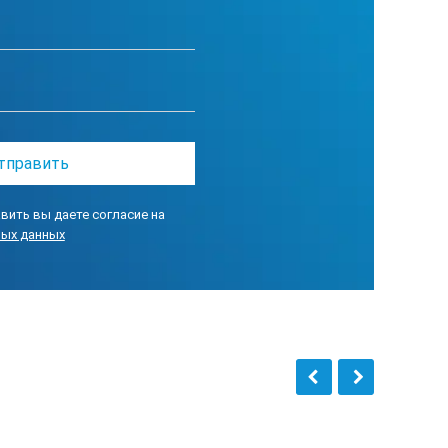
лый Компакт» оснащается
орным блоком ЭКОФИЗИКА-
строенной электроникой (обозначены
ользует от одного до четырех
вить вы даете согласие на
ных данных
подсоединяться ко входам A, X, Y, Z
 также магнитной антенны П6-70 и
Гц.
олнительных цифровых