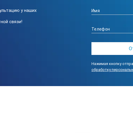
змерение уровня звукоизоляции помещений);
ультацию у наших
ной связи!
ИЗИКА-110А Исполнение «HF». Комплект: «Бе
ительным модулем и универсальным индикат
етыре входных разъема типа BNC для подключения датчиков со в
, а также TTL вход. В зависимости от режима измерений прибор исп
Нажимая кнопку отпра
па.
обработку персональ
 со встроенной электроникой типа IEPE (ICP-совместимые) могут 
к разъему MIC — с помощью адаптера 110A-IEPE.
прямое подключение микрофонных предусилителей Р200, Р110, а
ра ЭКОФИЗИКА-110А в исполнении «HF» ограничен частотой 400 к
стей прибора может быть достигнуто за счет подключения доп
IEPE-3-DIN, П3-80-E, П3-80-EH500, Экотрема-1-DIN и др.).