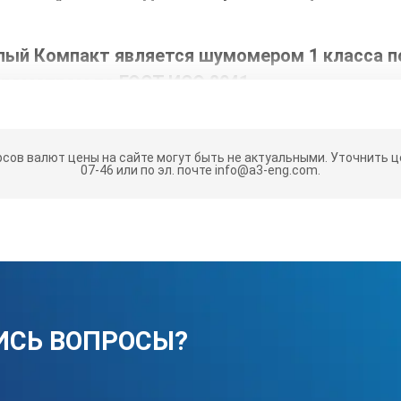
й Компакт является шумомером 1 класса по
иброметром по ГОСТ ИСО 8041.
 фильтры прибора удовлетворяют 1-му классу по ГОСТ 17168 и М
мера-виброметра ЭКОФИЗИКА-110А Исполнение
рсов валют цены на сайте могут быть не актуальными.
Уточнить це
07-46 или по эл. почте info@a3-eng.com.
а (СОУТ);
ь шума, вибрации, инфра- и ультразвука;
оительных конструкций;
ристик машин;
ИСЬ ВОПРОСЫ?
в;