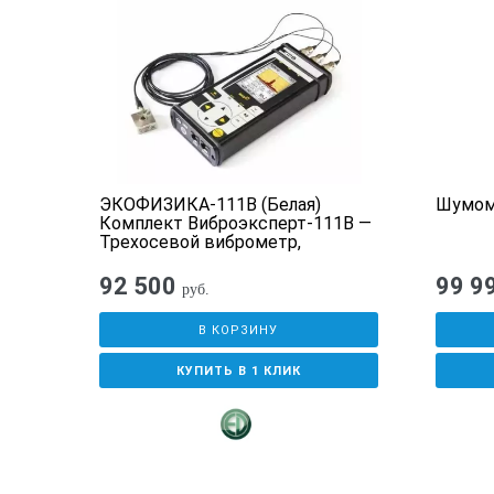
ЭКОФИЗИКА-110А. Исполне
возможности измерения по налич
— Анализ-1-MF. Встроенный прогр
фильтры Fh, Wh локальной вибрац
— Анализ-1-HF. Встроенный прогр
корректирующие фильтры А, C);
— Анализ-1-LF. Встроенный прогр
фильтры Fk, Fm, Wb, Wd, Wk, Wm, 
ЭКОФИЗИКА-111В (Белая)
Шумоме
— Измерительный модуль ЭКОЗВУ
-
Комплект Виброэксперт-111В —
— Измерительный модуль Общая и
Трехосевой виброметр,
— Измерительный модуль Общая и
анализатор спектра
— Измерительный модуль Электри
92 500
99 9
руб.
— Измерительный модуль Магнитн
— Измерительный модуль БПФ (Бы
В КОРЗИНУ
одновременное измерение и сохра
КУПИТЬ В 1 КЛИК
измерения звука и инфразвука), 
Мультизапись (оптимальна для кр
(регистрация исходных временны
возможна как в самом приборе, та
графический индикатор обеспечи