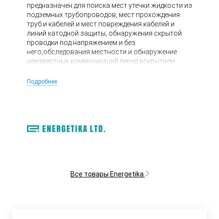
предназначен для поиска мест утечки жидкости из
подземных трубопроводов, мест прохождения
труб и кабелей и мест повреждения кабелей и
линий катодной защиты, обнаружения скрытой
проводки под напряжением и без
него,обследования местности и обнаружение
неизвестных коммуникаций перед вскрытием
грунта, измерения глубины залегания труб и
кабелей.
Подробнее
Все товары Energetika