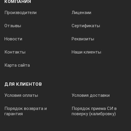
КОМПАНИЯ
Максимальная мощность, подводимая к “рамке”, Вт
Производители
Лицензии
20
Отзывы
Сертификаты
Модуль полного комплексного сопротивления на частоте 98
Новости
Реквизиты
Контакты
Наши клиенты
36
Карта сайта
Тип корпуса
ДЛЯ КЛИЕНТОВ
Пластмассовый герметичный, IP 44
Условия оплаты
Условия доставки
Порядок возврата и
Порядок приема СИ в
гарантия
поверку (калибровку)
Акустический датчик ЛИДЕР-АД: