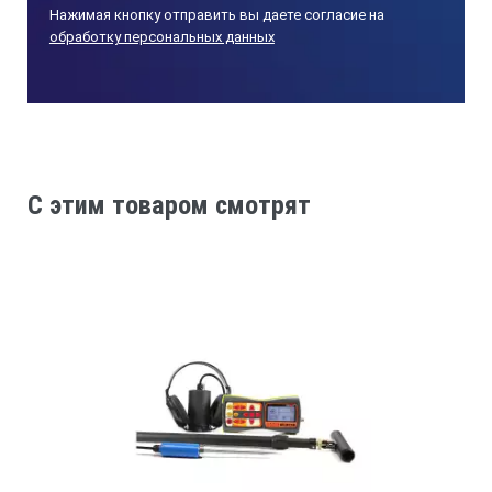
40 дБ
Нажимая кнопку отправить вы даете согласие на
обработку персональных данных
Напряжение питания
Аккумулятор 12 В, с индикацией разряда
C этим товаром смотрят
Габаритные размеры и масса
250х90х147 мм, 1 кг
Электромагнитный датчик ЛИДЕР-
ЭМД:
Тип преобразователя