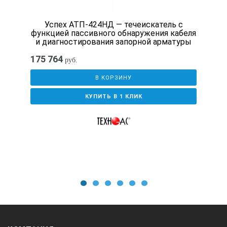
резонансная ферритовая магнитная антенна,
Успех АТП-424НД — течеискатель с
функцией пассивного обнаружения кабеля
опционально герметичное исполнение для подводных рабо
и диагностирования запорной арматуры
175 764
руб.
Коэффициент усиления электрического тракта
В КОРЗИНУ
30 дБ
КУПИТЬ В 1 КЛИК
Рукоятка
Складная, телескопическая
1
2
3
4
5
6
Рамочная антенна ЛИДЕР-ИР: