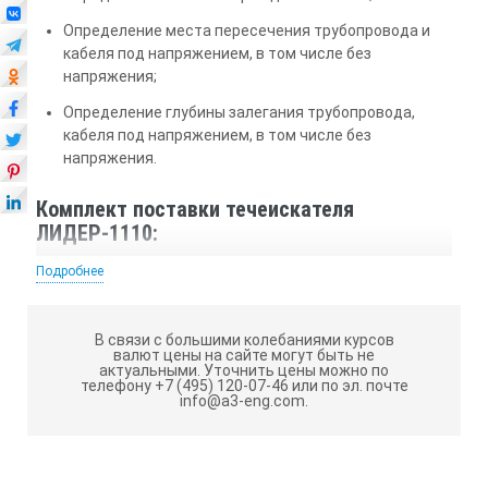
Определение места пересечения трубопровода и
кабеля под напряжением, в том числе без
напряжения;
Определение глубины залегания трубопровода,
кабеля под напряжением, в том числе без
напряжения.
Комплект поставки течеискателя
ЛИДЕР-1110:
Приемник универсальный «ЛИДЕР-УП»;
Подробнее
Датчик акустический «ЛИДЕР-АД»;
В связи с большими колебаниями курсов
Датчик электромагнитный «ЛИДЕР-ЭМД»;
валют цены на сайте могут быть не
актуальными.
Уточнить цены можно по
Генератор «ЛИДЕР-ГТ10».
телефону +7 (495) 120-07-46 или по эл. почте
info@a3-eng.com.
Технические характеристики течеискателя
ЛИДЕР-1110: