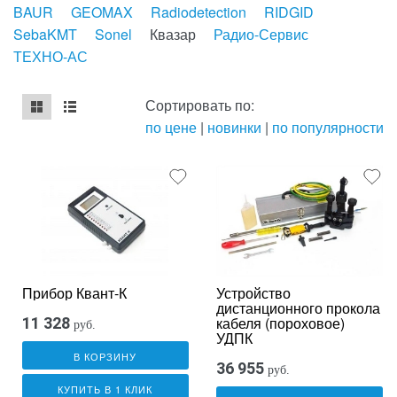
BAUR
GEOMAX
Radiodetection
RIDGID
SebaKMT
Sonel
Квазар
Радио-Сервис
ТЕХНО-АС
Сортировать по:
по цене
|
новинки
|
по популярности
mse2_chunk_default
mse2_chunk_alternate
Прибор Квант-К
Устройство
дистанционного прокола
кабеля (пороховое)
11 328
руб.
УДПК
В КОРЗИНУ
36 955
руб.
КУПИТЬ В 1 КЛИК