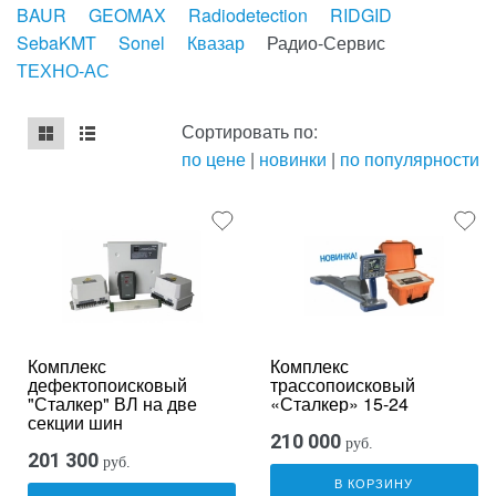
BAUR
GEOMAX
Radiodetection
RIDGID
SebaKMT
Sonel
Квазар
Радио-Сервис
ТЕХНО-АС
Сортировать по:
по цене
|
новинки
|
по популярности
mse2_chunk_default
mse2_chunk_alternate
Комплекс
Комплекс
дефектопоисковый
трассопоисковый
"Сталкер" ВЛ на две
«Сталкер» 15-24
секции шин
210 000
руб.
201 300
руб.
В КОРЗИНУ