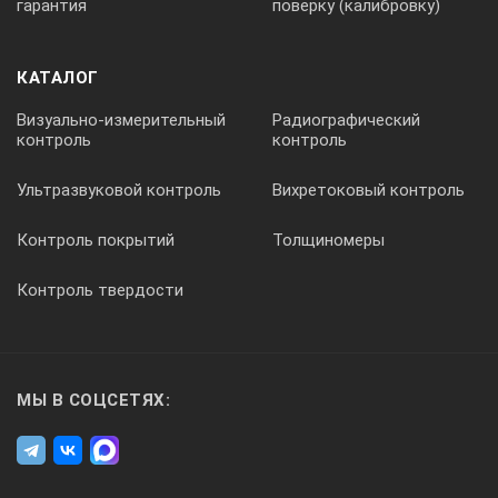
гарантия
поверку (калибровку)
штанги поисковой
КАТАЛОГ
520x140x240
Визуально-измерительный
Радиографический
контроль
контроль
Масса, кг, не более
Ультразвуковой контроль
Вихретоковый контроль
Контроль покрытий
Толщиномеры
блока питания и управления
Контроль твердости
3,8
МЫ В СОЦСЕТЯХ:
штанги поисковой