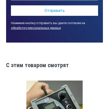
30-35
Скорость перемещения контрольного щупа вдоль газопрово
Нажимая кнопку отправить вы даете согласие на
обработку персональных данных
8
Виды индикации:
C этим товаром смотрят
включение тумблера питания
световая
Виды индикации: