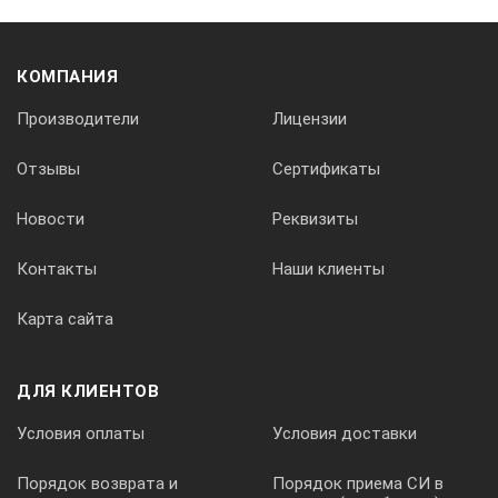
предельного уровня разряда источника питания
КОМПАНИЯ
Производители
Лицензии
световая
Отзывы
Сертификаты
Габаритные размеры, мм, не более
Новости
Реквизиты
Контакты
Наши клиенты
блока питания и управления
Карта сайта
243x185x130
ДЛЯ КЛИЕНТОВ
Условия оплаты
Условия доставки
Порядок возврата и
Порядок приема СИ в