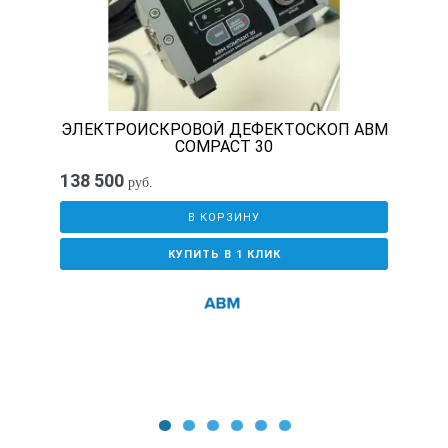
включение тумблера подачи импульсов на высоковольтный
ЭЛЕКТРОИСКРОВОЙ ДЕФЕКТОСКОП АВМ
световая
COMPACT 30
138 500
руб.
Виды индикации:
В КОРЗИНУ
КУПИТЬ В 1 КЛИК
наличия дефекта в изоляционном покрытии газопровода
звуковая световая
Виды индикации:
1
2
3
4
5
6