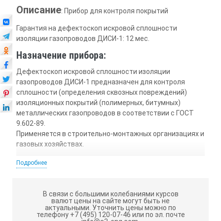
Описание
: Прибор для контроля покрытий
Гарантия на дефектоскоп искровой сплошности
изоляции газопроводов ДИСИ-1: 12 мес.
Назначение прибора:
Дефектоскоп искровой сплошности изоляции
газопроводов ДИСИ-1 предназначен для контроля
сплошности (определения сквозных повреждений)
изоляционных покрытий (полимерных, битумных)
металлических газопроводов в соответствии с ГОСТ
9.602-89.
Применяется в строительно-монтажных организациях и
газовых хозяйствах.
Технические характеристики дефектоскопа
Подробнее
искрового сплошности изоляции
газопроводов ДИСИ-1:
В связи с большими колебаниями курсов
валют цены на сайте могут быть не
Напряжение питания, В
актуальными.
Уточнить цены можно по
телефону +7 (495) 120-07-46 или по эл. почте