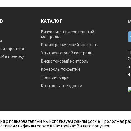
ОВ
КАТАЛОГ
М
Визуально-измерительный
контроль
и
Радиографический контроль
а и гарантия
П
Ультразвуковой контроль
СИ в поверку
С
Вихретоковый контроль
+
Контроль покрытий
+
Толщиномеры
Контроль твердости
данный интернет-сайт носит исключительно
ия с пользователями мы используем файлы cookie. Продолжая ра
ется публичной офертой, определяемой
 отключить файлы cookie в настройках Вашего браузера.