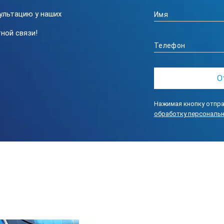
 кг
ультацию у наших
 1,2 кг
ной связи!
ьтного: 1,8 кг
: от 30 до +50 °С
плект поставки дефектоскопа могут быть изменены производител
Нажимая кнопку отпра
обработку персональ