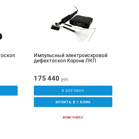
тоскоп
Импульсный электроискровой
Деф
дефектоскоп Корона ЛКП
175 440
руб.
В КОРЗИНУ
КУПИТЬ В 1 КЛИК