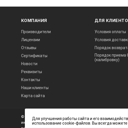
КОМПАНИЯ
ДЛЯ КЛИЕНТ
Производители
Условия оплаты
Лицензии
Условия доставк
Отзывы
Порядок возврат
Порядок приема 
Сертификаты
(калибровку)
Новости
Реквизиты
Контакты
Наши клиенты
Карта сайта
А3
Инжиниринг
© 2026 А3 Инжиниринг Обращаем Ваше внимание на то, что 
Нагорный
Для улучшения работы сайта и его взаимодейств
информационный характер и ни при каких условиях не явля
использование cookie-файлов. Вы всегда можете
проезд