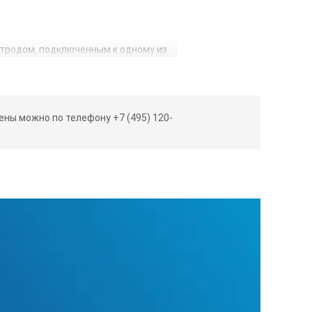
тродом, подключенным к одному из
 местах дефектов изоляции.
ны можно по телефону +7 (495) 120-