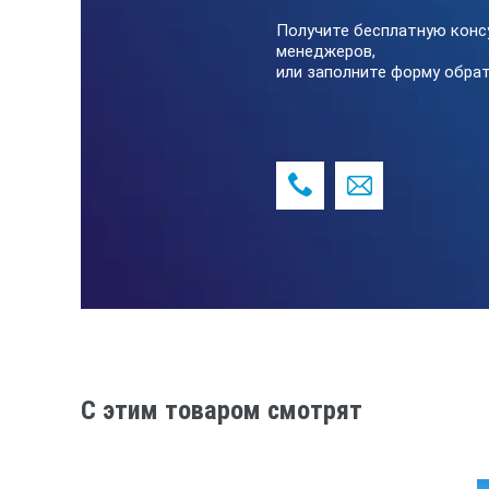
Масса блока сетевого питания: 4,0
Получите бесплатную конс
Масса блока автономного питания:
менеджеров,
или заполните форму обрат
Масса трансформатора высоковол
Температура окружающего воздуха
*Технические характеристики и ком
уведомления.
C этим товаром смотрят