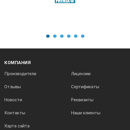
Память
15 групп значений
1
2
3
4
5
6
Запись минимального и максимального значений
КОМПАНИЯ
Производители
Лицензии
Запись среднего и стандартного отклонения
Отзывы
Сертификаты
Автовыключение
Новости
Реквизиты
Контакты
Наши клиенты
Индикация разряда батареи
Карта сайта