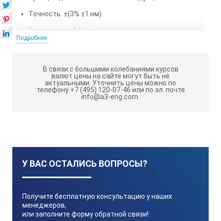
Точность: ±(3% ±1 нм)
Разрешение: 0.1 нм
Подробнее
Режимы измерений: одиночный, серийный
Память: 15 групп значений
В связи с большими колебаниями курсов
валют цены на сайте могут быть не
актуальными.
Уточнить цены можно по
Основные технические характеристики
телефону +7 (495) 120-07-46 или по эл. почте
толщиномера электронного ПрофКиП
info@a3-eng.com.
МТ-931
Параметры
У ВАС ОСТАЛИСЬ ВОПРОСЫ?
Значения
Получите бесплатную консультацию у наших
менеджеров,
Диапазон измерений
или заполните форму обратной связи!