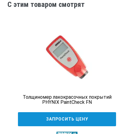
C этим товаром смотрят
магнитная индукция
Датчик
выносной
Функции
Режимы измерений
Толщиномер лакокрасочных покрытий
PHYNIX PaintCheck FN
одиночный
ЗАПРОСИТЬ ЦЕНУ
серийный