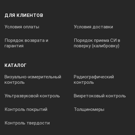
Калибровка
ДЛЯ КЛИЕНТОВ
Условия оплаты
Условия доставки
Нулевая точка
Порядок возврата и
Порядок приема СИ в
гарантия
поверку (калибровку)
По двум точкам
КАТАЛОГ
По семи точкам
Визуально-измерительный
Радиографический
контроль
контроль
Ультразвуковой контроль
Вихретоковый контроль
Общие данные толщиномера электронного
ПрофКиП МТ-931
Контроль покрытий
Толщиномеры
ЖК-дисплей
Контроль твердости
Питание: 9 В батарея