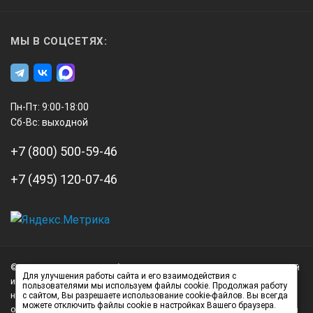
Габаритные размеры: 70х30х150 мм
Вес: 0.129 кг
МЫ В СОЦСЕТЯХ:
Комплект поставки толщиномера
электронного ПрофКиП МТ-931
Наименование
Пн-Пт: 9:00-18:00
Сб-Вс: выходной
+7 (800) 500-59-46
Количество
+7 (495) 120-07-46
Толщиномер электронный ПрофКиП МТ-931
А3
Инжиниринг
1 шт.
© 2026 А3 Инжиниринг Обращаем Ваше внимание на то, что данный
Нагорный
Для улучшения работы сайта и его взаимодействия с
интернет-сайт носит исключительно информационный характер и
пользователями мы используем файлы cookie. Продолжая работу
проезд
ни при каких условиях не является публичной офертой,
с сайтом, Вы разрешаете использование cookie-файлов. Вы всегда
д.7
можете отключить файлы cookie в настройках Вашего браузера.
определяемой положениями статьи 437 (2) Гражданского кодекса