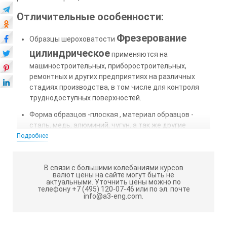
Отличительные особенности:
Фрезерование
Образцы шероховатости
цилиндрическое
применяются на
машиностроительных, приборостроительных,
ремонтных и других предприятиях на различных
стадиях производства, в том числе для контроля
труднодоступных поверхностей.
Форма образцов -плоская , материал образцов -
сталь, медь, алюминий, чугун, а так же другие
материалы по запросу Заказчика.
Подробнее
Образцы упакованы в пластмассовые футляры.
Шероховатость образцов указывается на "решетке"
В связи с большими колебаниями курсов
футляра непосредственно над каждым образцом.
валют цены на сайте могут быть не
актуальными.
Уточнить цены можно по
телефону +7 (495) 120-07-46 или по эл. почте
info@a3-eng.com.
Правила эксплуатации и хранения:
Не допускаются грубые удары или падения