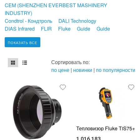
CEM (SHENZHEN EVERBEST MASHINERY
INDUSTRY)
Condtrol - Кондтроль
DALI Technology
DIAS Infrared
FLIR
Fluke
Guide
Guide
ПОКАЗАТЬ ВСЕ
Сортировать по:
по цене
|
новинки
|
по популярности
mse2_chunk_default
mse2_chunk_alternate
Тепловизор Fluke TiS75+
1 016 183