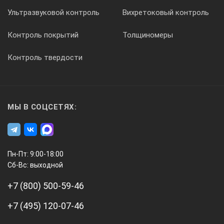
Ультразвуковой контроль
Вихретоковый контроль
литий-ионный аккумулятор 18650, 3,7 В пост. тока, 3400 мАч;
Контроль покрытий
Толщиномеры
Время работы от аккумулятора: 1 неделя при обычном испо
Контроль твердости
Потребляемая мощность
(от внешнего источника)
МЫ В СОЦСЕТЯХ:
класс II, адаптер питания USB: 100 — 240 В перем. тока, вход
Параметр
Пн-Пт: 9:00-18:00
Сб-Вс: выходной
pH, проводимость
+7 (800) 500-59-46
+7 (495) 120-07-46
Вес