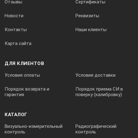
Условия окружающей
Отзывы
Сертификаты
среды
Новости
Реквизиты
Контакты
Наши клиенты
температура 0 — 60 °C, влажность на 90%
Карта сайта
Температура хранения
ДЛЯ КЛИЕНТОВ
от -20 до 60 °C
Условия оплаты
Условия доставки
Метод измерения
Порядок возврата и
Порядок приема СИ в
гарантия
поверку (калибровку)
для конкретного датчика, автоматически устанавливаетс
КАТАЛОГ
Визуально-измерительный
Радиографический
Потребляемая мощность
контроль
контроль
(от внутреннего источника)