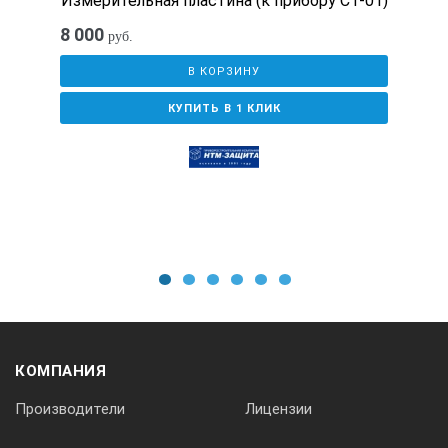
Измерительная пластина (к прибору СТ-01)
Погрешность
8 000
руб.
pH: ±0.02 pH
В КОРЗИНУ
приводимость: 0,5% от диапазона
КУПИТЬ В 1 КЛИК
cоленость: ± 0,1
TDS: ± 0,5%
Размеры (В х Ш х Г)
22 x 9,7 x 6,3 см
1
2
3
4
5
6
Тип дисплея
КОМПАНИЯ
536 х 336 моно — TFT дисплей
Производители
Лицензии