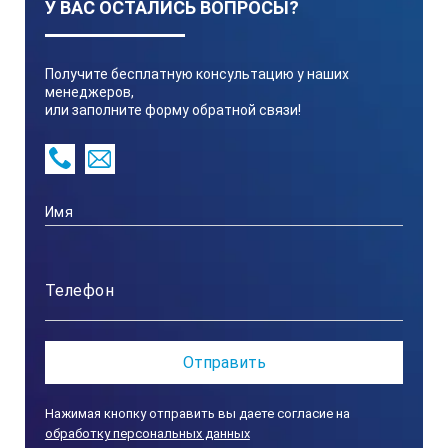
У ВАС ОСТАЛИСЬ ВОПРОСЫ?
измерения
Получите бесплатную консультацию у наших
LEV015.98.22002
менеджеров,
или заполните форму обратной связи!
PHC10105
полевой
5 метр
0 — 50 °C
2 — 14 pH
Нажимая кнопку отправить вы даете согласие на
обработку персональных данных
CDC40105