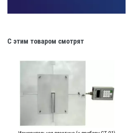
полевой
5 метр
C этим товаром смотрят
-10 — 110 °C
проводимость: 0,0 мкСм/см — 200 мкСм/см
TDS: 0,00 мг/л — 50,0 г/л NaCl
соленость: 0 — 42 ppt или ‰
удельное сопротивление: 2,5 Ом · см — 49 МОм · см
ТЕХНИЧЕСКИЕ ХАРАКТЕРИСТИКИ
HQ2200 LEV015.98.22002: