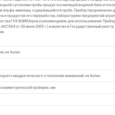
водной суспензии пробы продукта в кипящей водяной бане и по
м альфа-амилазы, содержащейся в пробе. Прибор предназначен 
на и продуктов его переработки, лабораториях предприятий агр
чества ГНУ ВНИИЗерна и рекомендован для использования. Прибо
 №21004 от 30 июня 2005 г.) и включен в Государственный реестр
ан.
я, не более
я
еднего квадратического отклонения измерений, не более
скозиметрической пробирке, мм