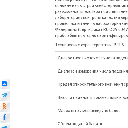
основан на быстрой клейстеризации 
разжижения клейстера под действие
лабораториях контроля качества зер
прошел испытания в лаборатории ка
Федерации (сертификат RU.C.29.004.A
прибор был повторно серитифициров
Технические характеристики ПЧП-5
Дискретность отсчета числа падени
Диапазон измерения числа падени
Предел относительного значения ср
Высота падения шток-мешалки в ви
Масса шток-мешалки,г, не более
Объем водяной бани, л