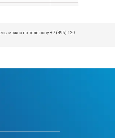
350
ны можно по телефону +7 (495) 120-
175
500
20
220±22
50±1
1,4
8