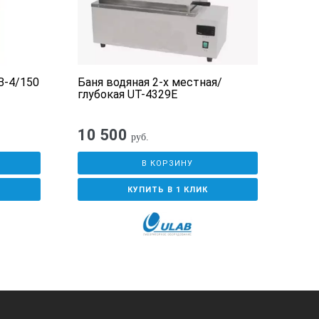
В-4/150
Баня водяная 2-х местная/
Терм
глубокая UT-4329Е
цир
охл
10 500
11
руб.
В КОРЗИНУ
КУПИТЬ В 1 КЛИК