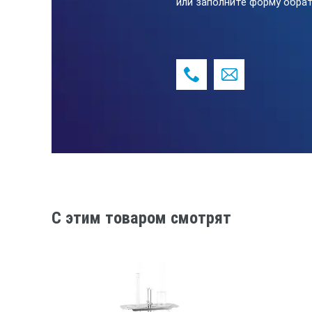
или заполните форму обрат
Время установления рабочего режим
C этим товаром смотрят