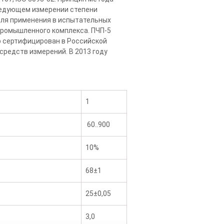
следующем измерении степени
для применения в испытательных
опромышленного комплекса. ПЧП-5
р сертифицирован в Российской
 средств измерений. В 2013 году
1
60..900
10%
68±1
25±0,05
3,0