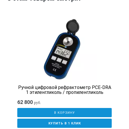
Питание
Адаптер на 100 до 240В
( 50/60Гц )
Энергопотребление
16ВА
Ручной цифровой рефрактометр PCE-DRA
1 этиленгликоль / пропиленгликоль
Выход
62 800
руб.
В КОРЗИНУ
(1) Используется цифровой принтер DP-63(C) (Дополнитель
(2) Система связи: RS-232C
КУПИТЬ В 1 КЛИК