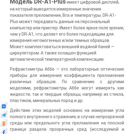
Модель DR-A1-Plus
имеет цифровой дисплей,
на который выводятся измеренные значения
показателя преломления, Brix и температуры. DR-A1-
Plus может передавать данные на персональный
компьютер или принтер. Имеет более яркое поле зрения,
чем у DR-A1, что делает его более подходящим для
измерения негомогенных и/или темных образцов.
Может комплектоваться внешней водяной баней —
циркулятором. А также оснащен функцией
автоматической температурной компенсации.
Рефрактометры Аббе — это лабораторные оптические
приборы для измерения коэффициента преломления
различных образцов. По сравнению с другими
моделями, рефрактометры Аббе могут измерять как
жидкости, так и твердые образцы, например из стекла,
пластиков, минеральных пород и др.
Действие этих моделей основано на измерении угла
полного внутреннего отражения, в случае непрозрачной
среды или предельного угла преломления на плоской
границе раздела прозрачных сред (исследуемой и