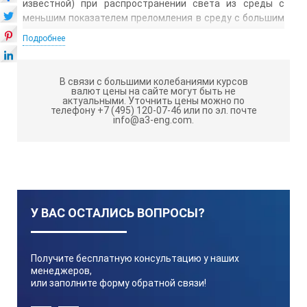
известной) при распространении света из среды с
меньшим показателем преломления в среду с большим
показателем.
Подробнее
DR-A1-Plus:
ТЕХНИЧЕСКИЕ ХАРАКТЕРИСТИКИ
В связи с большими колебаниями курсов
валют цены на сайте могут быть не
Диапазон измерения
актуальными.
Уточнить цены можно по
телефону +7 (495) 120-07-46 или по эл. почте
info@a3-eng.com.
Показатель преломления (nD) 1.3000 до 1.7100
Brix 0.0 до 95.0%
(АТС – автоматическая температурная компенсация 5 до 5
У ВАС ОСТАЛИСЬ ВОПРОСЫ?
Минимальные показания
Показатель преломления (nD) 0.0001
Получите бесплатную консультацию у наших
менеджеров,
Brix 0,1%
или заполните форму обратной связи!