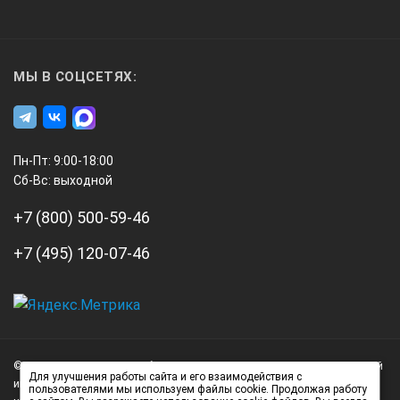
МЫ В СОЦСЕТЯХ:
Пн-Пт: 9:00-18:00
Сб-Вс: выходной
+7 (800) 500-59-46
+7 (495) 120-07-46
А3
Инжиниринг
© 2026 А3 Инжиниринг Обращаем Ваше внимание на то, что данный
Нагорный
Для улучшения работы сайта и его взаимодействия с
интернет-сайт носит исключительно информационный характер и
пользователями мы используем файлы cookie. Продолжая работу
проезд