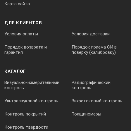
• 60% Раствор сахарозы (±0.05%) : RE-110060
Карта сайта
Составные части
ДЛЯ КЛИЕНТОВ
Условия оплаты
Условия доставки
• Испытательный образец А с м-нафталином : RE-1195
• Главная и вспомогательная призма для DR-A1 : RE -1501
Порядок возврата и
Порядок приема СИ в
• Упаковка диссиканта : RE-1592
гарантия
поверку (калибровку)
• Соединительная трубка : RE-8507
КАТАЛОГ
Визуально-измерительный
Радиографический
контроль
контроль
Ультразвуковой контроль
Вихретоковый контроль
Контроль покрытий
Толщиномеры
Контроль твердости