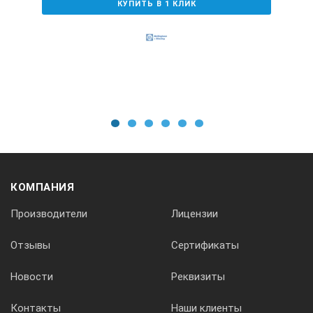
КУПИТЬ В 1 КЛИК
Да
Диапазон температур работы ATC
0° … 30°С
1
2
3
4
5
6
Комплект поставки:
КОМПАНИЯ
1. Рефрактометр МЕГЕОН 72015 — 1 шт.
Производители
Лицензии
2. Отвёртка для калибровки — 1 шт.
3. Пипетка — 1 шт.
Отзывы
Сертификаты
4. Футляр для переноски и хранения — 1 шт.
Новости
Реквизиты
5. Руководство по эксплуатации — 1 экз.
Контакты
Наши клиенты