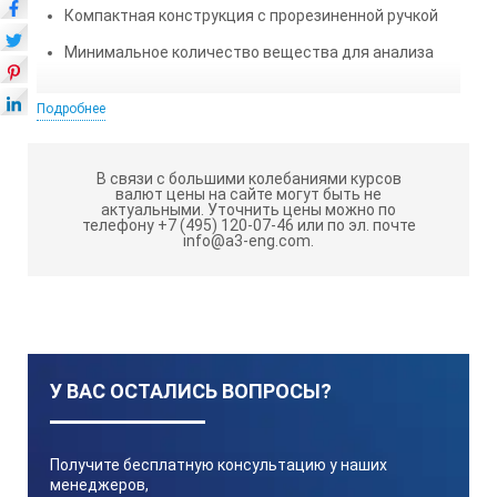
Компактная конструкция с прорезиненной ручкой
Минимальное количество вещества для анализа
ТЕХНИЧЕСКИЕ ХАРАКТЕРИСТИКИ МЕГЕОН
Подробнее
72015
В связи с большими колебаниями курсов
Параметр
валют цены на сайте могут быть не
актуальными.
Уточнить цены можно по
телефону +7 (495) 120-07-46 или по эл. почте
info@a3-eng.com.
Значение
Измеряемый параметр
58 … 90% Brix (Концентрация сахарозы)
У ВАС ОСТАЛИСЬ ВОПРОСЫ?
20
d
1,000 …1,120 SG (Удельный вес)
20
Получите бесплатную консультацию у наших
менеджеров,