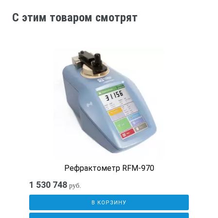
C этим товаром смотрят
Габаритные размеры футляра
208х87х55мм
Вес прибора
110 г
Вес комплекта
Рефрактометр RFM-970
260 г
1 530 748
руб.
Система автоматической температурной коррекции (АТС)
В КОРЗИНУ