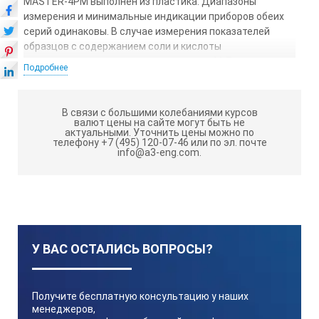
MASTER-4PM выполнен из пластика. Диапазоны
измерения и минимальные индикации приборов обеих
серий одинаковы. В случае измерения показателей
образцов с содержанием соли и кислоты
предпочтительна пластиковая модель М-П.
Подробнее
*Калибровка проводится с помощью 50% раствору
сахарозы (RE-110050), 60% раствору сахарозы (RE-
В связи с большими колебаниями курсов
110060) или стандартной жидкости LK (RE-99010).
валют цены на сайте могут быть не
актуальными.
Уточнить цены можно по
Master 4M:
телефону +7 (495) 120-07-46 или по эл. почте
ТЕХНИЧЕСКИЕ ХАРАКТЕРИСТИКИ
info@a3-eng.com.
Минимал
У ВАС ОСТАЛИСЬ ВОПРОСЫ?
Раз
3.2×3.
Получите бесплатную консультацию у наших
менеджеров,