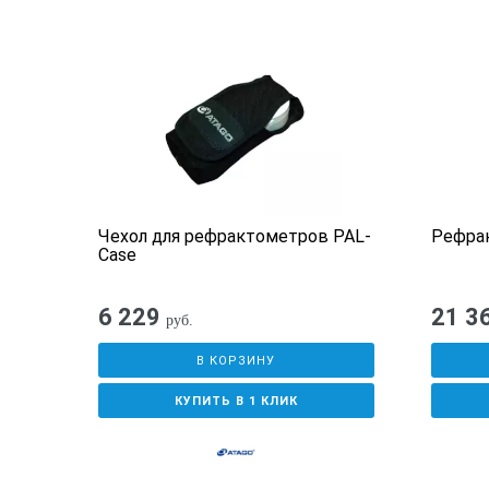
ения
Чехол для рефрактометров PAL-
Рефра
икс)
Case
6 229
21 3
руб.
В КОРЗИНУ
КУПИТЬ В 1 КЛИК