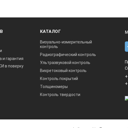
ОВ
КАТАЛОГ
М
Визуально-измерительный
контроль
и
Радиографический контроль
а и гарантия
П
Ультразвуковой контроль
СИ в поверку
С
Вихретоковый контроль
+
Контроль покрытий
+
Толщиномеры
Контроль твердости
данный интернет-сайт носит исключительно