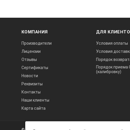
КОМПАНИЯ
ДЛЯ КЛИЕНТ
Производители
Условия оплаты
Лицензии
Условия доставк
Отзывы
Порядок возврат
Порядок приема 
Сертификаты
(калибровку)
Новости
Реквизиты
Контакты
Наши клиенты
Карта сайта
А3
Инжиниринг
© 2026 А3 Инжиниринг Обращаем Ваше внимание на то, что 