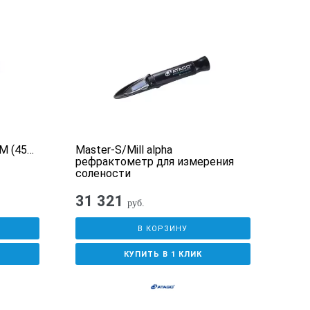
M (45…
Master-S/Mill alpha
Руч
рефрактометр для измерения
для 
солености
31 321
62
руб.
В КОРЗИНУ
КУПИТЬ В 1 КЛИК