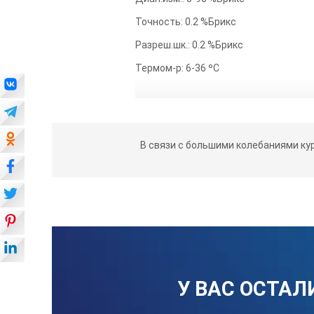
Точность: 0.2 %Брикс
Разреш.шк.: 0.2 %Брикс
Термом-р: 6-36 ºС
В связи с большими колебаниями ку
У ВАС ОСТАЛ