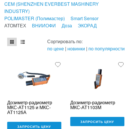
CEM (SHENZHEN EVERBEST MASHINERY
INDUSTRY)
POLIMASTER (Полимастер)
Smart Sensor
АТОМТЕХ
ВНИИОФИ
Доза
ЭКОРАД
Сортировать по:
по цене
|
новинки
|
по популярности
mse2_chunk_default
mse2_chunk_alternate
Дозиметр-радиометр
Дозиметр-радиометр
МКС-АТ1125 и МКС-
МКС-АТ1103М
АТ1125А
ЗАПРОСИТЬ ЦЕНУ
ЗАПРОСИТЬ ЦЕНУ