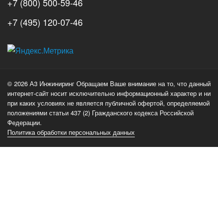
+7 (800) 500-59-46
+7 (495) 120-07-46
А3
Инжиниринг
© 2026 А3 Инжиниринг Обращаем Ваше внимание на то, что данный
Нагорный
интернет-сайт носит исключительно информационный характер и ни
проезд
при каких условиях не является публичной офертой, определяемой
д.7
положениями статьи 437 (2) Гражданского кодекса Российской
стр.
Федерации.
Политика обработки персональных данных
1
117105
Москва
,
Телефон:
+7
(800)
500-
59-