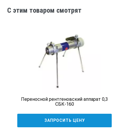
источник высокого напряжения, находящиеся
погруженными в трансформаторное масло. Чтобы
C этим товаром смотрят
анодный вентелятор не перегревался, для этого
применяется охлаждающий вентелятор.
Блок питания и управления портативного
рентгеновского аппарата РПД-180 являются
герметичным кейсом из пластика. Внутри кейса
располагается лицевая панель,с разъемами для
подключения кабелей, панель управления и индикации
режимов работы. Для начала рентгеновского контроля
на данном устройстве, необходимо открыть крышку.
Преимуществом прибора РПД-180П является
возможность использования тележки, необходимой для
установки р/а РПД-180П и движения ее внутри
исследуемой трубы. Все это необходимо для
Переносной рентгеновский аппарат 0,3
качественной рентгенографии швов нефте и
СБК-160
газопроводов. Для легкого монтажа тележки к
моноблоку используются два одинаковых узла, в
которых присутствует по 3 телескопических опоры,
ЗАПРОСИТЬ ЦЕНУ
движущиеся при помощи колес, которые в свою