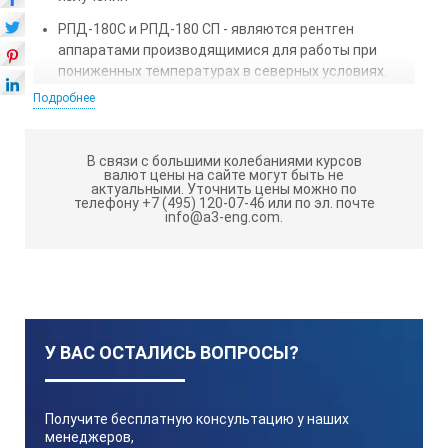
РПД-180С и РПД-180 СП - являются рентген
аппаратами производящимися для работы при
пониженных температурах в северных условиях.
Подробнее
Преимущества р/а РПД-180, РПД-180С,
РПД-180П, РПД-180СП
В связи с большими колебаниями курсов
Портативные источники рентгеновского излучения
валют цены на сайте могут быть не
актуальными.
Уточнить цены можно по
измоделей РПД-180 имеют моноблоки, которые
телефону +7 (495) 120-07-46 или по эл. почте
работают с постоянным регулируемым анодным
info@a3-eng.com.
напряжением и током рентгеновской трубки. Для
рентгеновской трубки предусмотрен режим
автоматической тренировки, что необходима для
увеличения надежности работы аппарата РПД-180.
Дефектоскоп серии РПД-180 работает в повторно-
У ВАС ОСТАЛИСЬ ВОПРОСЫ?
кратковременном режиме. На максимальное время
работы р/а РПД-180 сильно влияет окружающая
температура , но от включения аппарата из холодного
состояния до выключения прибора проходит около полу
Получите бесплатную консультацию у наших
часа. Для хорошей надежности в хранении и переносе
менеджеров,