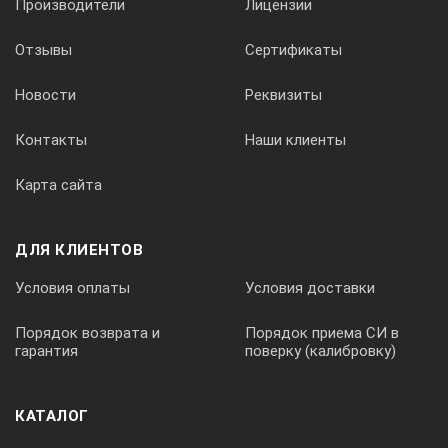
Производители
Лицензии
интерфейс и снабжен большим графическим дисплеем,
вращающейся рукояткой для плавной регулировки,
Отзывы
Сертификаты
функциональными клавишами и клавиатурой для
быстрого ввода данных напрямую. Диалог
Новости
Реквизиты
с оператором осуществляется посредством текстовых
сообщений. Доступны 4 набора международных
Контакты
Наши клиенты
символов и 16 языков, включая русский.
Простота интеграции. Учитывая возможность
Карта сайта
использования в качестве OEM-продукта, ISOVOLT Titan
E комплектуется различными аксессуарами,
интерфейсами и протоколами (RS 232, Profibus)
ДЛЯ КЛИЕНТОВ
и подходит для интеграции с промышленными
системами любого типа. В приборах предусмотрена
Условия оплаты
Условия доставки
возможность полноценного управления рентгеновским
оборудованием и визуализации процесса его
Порядок возврата и
Порядок приема СИ в
функционирования дистанционно — даже без
гарантия
поверку (калибровку)
подключения пульта управления. Отдельно можно
приобрести комплект для удаленной диагностики через
Интернет или телефонную линию.
КАТАЛОГ
Дополнительное оборудование