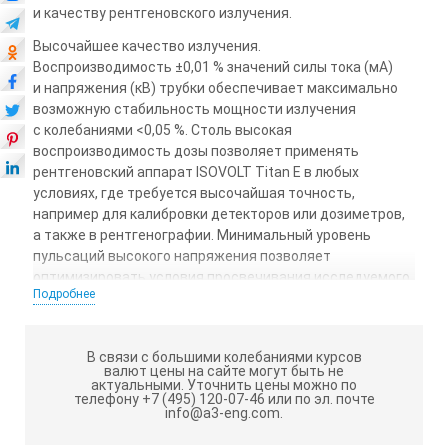
и качеству рентгеновского излучения.
Высочайшее качество излучения.
Воспроизводимость ±0,01 % значений силы тока (мА)
и напряжения (кВ) трубки обеспечивает максимально
возможную стабильность мощности излучения
с колебаниями <0,05 %. Столь высокая
воспроизводимость дозы позволяет применять
рентгеновский аппарат ISOVOLT Titan E в любых
условиях, где требуется высочайшая точность,
например для калибровки детекторов или дозиметров,
а также в рентгенографии. Минимальный уровень
пульсаций высокого напряжения позволяет
оптимизировать условия просвечивания исследуемого
Подробнее
материала, обуславливая высокую эффективность
использования оборудования. Расширенный диапазон
напряжений на трубке, составляющий 5 ÷ 450 кВ,
В связи с большими колебаниями курсов
в совокупности с максимальной силой тока до 45 мА
валют цены на сайте могут быть не
обеспечивает высокое значение контраста
актуальными.
Уточнить цены можно по
телефону +7 (495) 120-07-46 или по эл. почте
изображения при высокой проникающей способности
info@a3-eng.com.
излучения. Эти факторы позволяют сократить время
просвечивания в различных режимах работы для