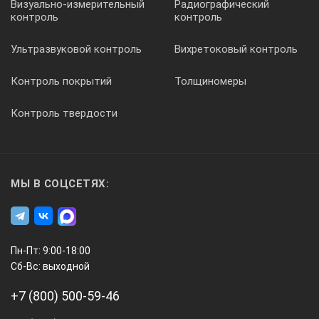
Визуально-измерительный
Радиографический
ЗАЩИТНЫЕ УСТРОЙСТВА:
контроль
контроль
Входной блокировочный выключатель.
Ультразвуковой контроль
Вихретоковый контроль
Аварийно-сигнальное устройство.
Контроль покрытий
Толщиномеры
Распределительная коробка.
Мигающие и индикаторные сигнальные лампы.
Контроль твердости
Наборы средств безопасности для конкретных
стран.
ВЫСОКОВОЛЬТНЫЕ КАБЕЛИ:
МЫ В СОЦСЕТЯХ:
Стандартные кабели различной длины
с быстрофиксируемыми или фланцевыми
соединителями, а также с угловыми разъемами
Пн-Пт: 9:00-18:00
со стороны трубки, не требующими
Сб-Вс: выходной
техобслуживания при эксплуатации.
+7 (800) 500-59-46
НАБОРЫ ДЛЯ ИНТЕГРАЦИИ И ГОТОВЫЕ
НАБОРЫ: