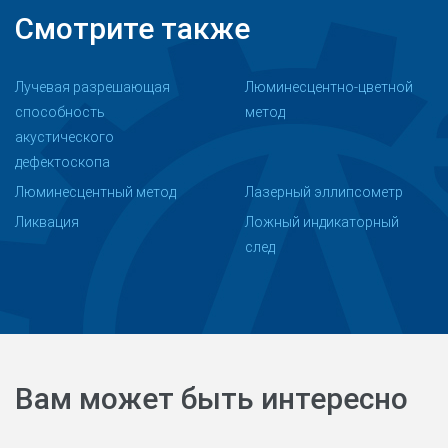
Смотрите также
Лучевая разрешающая
Люминесцентно-цветной
способность
метод
акустического
дефектоскопа
Люминесцентный метод
Лазерный эллипсометр
Ликвация
Ложный индикаторный
след
Вам может быть интересно