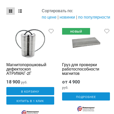
Сортировать по:
по цене
|
новинки
|
по популярности
mse2_chunk_default
mse2_chunk_alternate
НОВЫЙ
Магнитопорошковый
Груз для проверки
дефектоскоп
работоспособности
АТРИМАГ-2Г
магнитов
18 900
от
4 900
руб.
руб.
В КОРЗИНУ
ПОДРОБНЕЕ
КУПИТЬ В 1 КЛИК