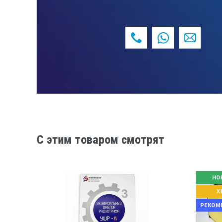
Рекомендуется использование негат
расшифровывать снимки имеющие оп
Негатоскоп светодиодный А3 Люмен 
Негатоскоп светодиодный А3 Люмен 
Негатоскоп светодиодный А3 Люмен 
Негатоскоп светодиодный А3 Люмен 
C этим товаром смотрят
Условия эксплуатации
Температура окружающего воздуха п
НО
Х
Относительная влажность воздуха, 
РЕКОМ