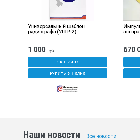
Комплект поставки негат
А3
Универсальный шаблон
Импул
Маска с окном 220 × 50
3
радиографа (УШР-2)
аппара
Маска с окном D42
1 000
670 
Педаль
руб.
Комплект эксплуатационных док
В КОРЗИНУ
КУПИТЬ В 1 КЛИК
Дополнительные опции:
Возможно изготовление масок неста
*Технические характерис
производителем без пред
Наши новости
Все новости