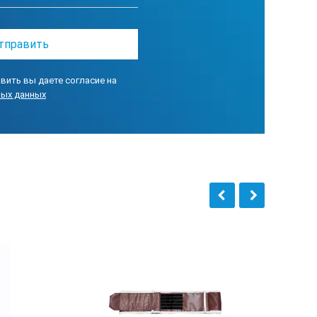
о роду деятельности приходится
вить вы даете согласие на
ных данных
ОВИНКА"
+10 ÷ +35
80%