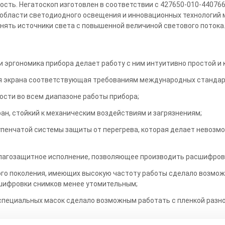
ть. Негатоскоп изготовлен в соответствии с 427650-010-44076
в области светодиодного освещения и инновационных технологий
нять источники света с повышенной величиной светового потока
 эргономика прибора делает работу с ним интуитивно простой и
 экрана соответствующая требованиям международных стандарто
ости во всем диапазоне работы прибора;
ан, стойкий к механическим воздействиям и загрязнениям;
пенчатой системы защиты от перегрева, которая делает невозмо
влагозащитное исполнение, позволяющее производить расшифров
ого поколения, имеющих высокую частоту работы сделало возмо
сшифровки снимков менее утомительным;
 специальных масок сделало возможным работать с пленкой разно
 контроля, где производятся работы по рентгеновскому контро