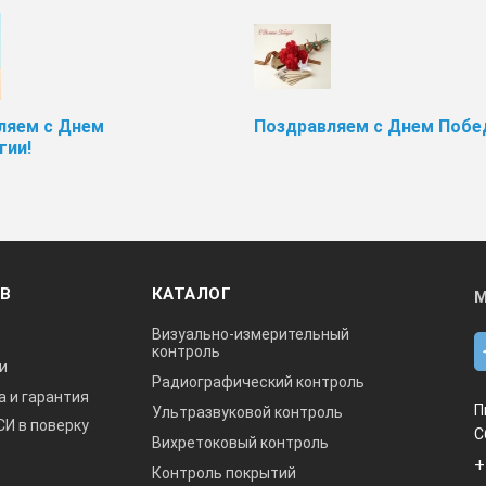
ляем с Днем
Поздравляем с Днем Побе
гии!
ОВ
КАТАЛОГ
М
Визуально-измерительный
контроль
и
Радиографический контроль
а и гарантия
П
Ультразвуковой контроль
СИ в поверку
С
Вихретоковый контроль
+
Контроль покрытий