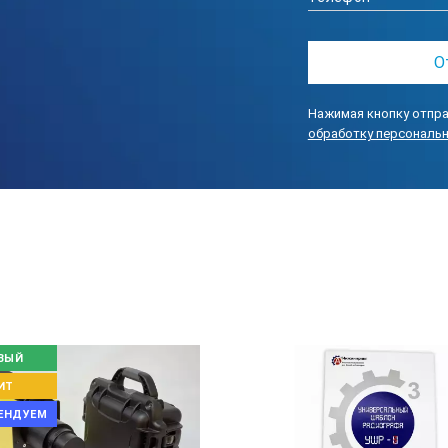
оскопа А3 Lumen в лабораториях неразрушающего контроля где п
тическую плотность более 4Б.
(A3 Lumen) 400/100-1 (Исп. 1)
Нажимая кнопку отпра
(A3 Lumen) 400/100-2 (Исп. 2 с двумя просмотровыми окнами)
обработку персональ
(A3 Lumen) 400/100-3 (Исп. 3 сверхяркий)
(A3 Lumen) со встроенным денситометром 400/100-4 (Исп. 4) "Н
ри работе, ˚С
ВЫЙ
ИТ
не более
ЕНДУЕМ