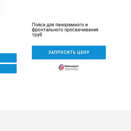
Пояса для панорамного и
Маг
фронтального просвечивания
труб
1 2
ЗАПРОСИТЬ ЦЕНУ
men могут быть изменены