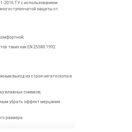
61-2016.ТУ с использованием
 многоступенчатой защиты от
.
 комфортной;
в таких как EN 25580:1992
жным выход из строя негатоскопа в
ку влажных снимков;
жным убрать эффект мерцания
го размера.
лю изделий большой толщины или