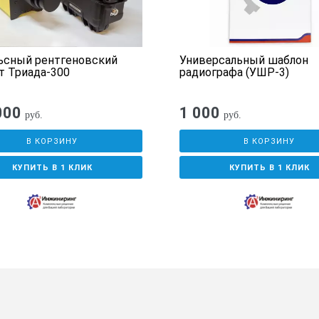
оскопа:
ьсный рентгеновский
Универсальный шаблон
т Триада-300
радиографа (УШР-3)
000
1 000
руб.
руб.
ументов
В КОРЗИНУ
В КОРЗИНУ
КУПИТЬ В 1 КЛИК
КУПИТЬ В 1 КЛИК
ндартных размеров в соответствии с требованиями Заказчика
тики и комплект поставки негатоскопа A3 Lu
варительного уведомления.