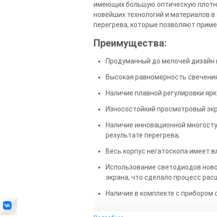
имеющих большую оптическую плотнос
новейших технологий и материалов 
перегрева, которые позволяют приме
Преимущества:
Продуманный до мелочей дизайн и
Высокая равномерность свечения
Наличие плавной регулировки ярк
Износостойкий просмотровый экр
Наличие инновационной многосту
результате перегрева;
Весь корпус негатоскопа имеет 
Использование светодиодов нов
экрана, что сделало процесс ра
Наличие в комплекте с прибором
В большинстве сфер неразрушающего