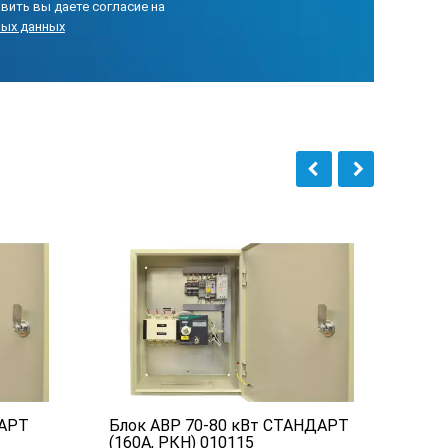
вить вы даете согласие на
ных данных
ДАРТ
Блок АВР 70-80 кВт СТАНДАРТ
Бло
(160А, РКН) 010115
(63А