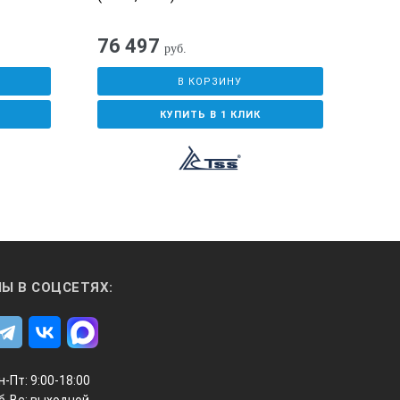
76 497
58
руб.
В КОРЗИНУ
КУПИТЬ В 1 КЛИК
Ы В СОЦСЕТЯХ:
н-Пт: 9:00-18:00
б-Вс: выходной