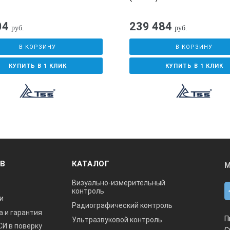
04
239 484
руб.
руб.
В КОРЗИНУ
В КОРЗИНУ
КУПИТЬ В 1 КЛИК
КУПИТЬ В 1 КЛИК
ОВ
КАТАЛОГ
М
Визуально-измерительный
контроль
и
Радиографический контроль
а и гарантия
П
Ультразвуковой контроль
СИ в поверку
С