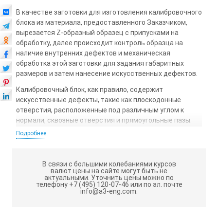
В качестве заготовки для изготовления калибровочного
блока из материала, предоставленного Заказчиком,
вырезается Z-образный образец с припусками на
обработку, далее происходит контроль образца на
наличие внутренних дефектов и механическая
обработка этой заготовки для задания габаритных
размеров и затем нанесение искусственных дефектов.
Калибровочный блок, как правило, содержит
искусственные дефекты, такие как плоскодонные
отверстия, расположенные под различным углом к
нормали, сквозные отверстия и прямоугольные пазы.
Искусственные дефекты наносятся как при помощи
Подробнее
обработки резанием, так и при помощи
электроэрозионной обработки. ⠀
В связи с большими колебаниями курсов
После нанесения искусственных отражателей в
валют цены на сайте могут быть не
обязательном порядке проверяются их акустические
актуальными.
Уточнить цены можно по
телефону +7 (495) 120-07-46 или по эл. почте
свойства и происходят замеры их действительных
info@a3-eng.com.
размеров. Последним этапом изготовления является
маркировка и вваривание готового блока назад в