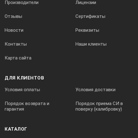
Новгород, Обнинск, Омск, Орёл, Оренбург, Оха, Пенза,
Производители
Лицензии
Пермь, Петрозаводск, Петропавловск-Камчатский,
Псков, Ржев, Ростов, Рязань, Саранск, Смоленск, Сочи,
Отзывы
Сертификаты
Сыктывкар, Таганрог, Тамбов, Тверь, Тобольск,
Тольятти, Томск, Тула, Ульяновск, Уфа, Ханты-
Новости
Реквизиты
Мансийск, Чебоксары, Череповец, Элиста, Ярославль и
другие города. А так же Республики Казахстан,
Контакты
Наши клиенты
Белоруссия и другие страны СНГ.
Карта сайта
ДЛЯ КЛИЕНТОВ
Условия оплаты
Условия доставки
Порядок возврата и
Порядок приема СИ в
гарантия
поверку (калибровку)
КАТАЛОГ