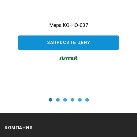
Комплект поставки:
Паспорт, документ о
прохождении метрологической аттестации
(калибровка)
Мера КО-НО-037
Стандартные и настроечные образцы (меры) можно
ЗАПРОСИТЬ ЦЕНУ
купить с доставкой курьерской службой до двери или
до терминалов транспортной компании в следующих
городах: Москва, Санкт-Петербург, Челябинск,
Екатеринбург, Самара, Саратов, Тюмень. Амурск,
Ангарск, Архангельск, Астрахань, Барнаул, Белгород,
Бийск, Брянск, Воронеж, Великий Новгород,
Владивосток, Владикавказ, Владимир, Волгоград,
Волгодонск, Вологда, Иваново, Ижевск, Йошкар-Ола,
Казань, Калининград, Калуга, Кемерово, Киров,
1
2
3
4
5
6
Кострома, Краснодар, Красноярск, Курск, Липецк,
Магадан, Магнитогорск, Мурманск, Муром, Набережные
Челны, Нальчик, Новокузнецк, Нарьян-Мар,
Новороссийск, Новосибирск, Нефтекамск, Нефтеюганск,
КОМПАНИЯ
Новочеркасск, Нижнекамск, Норильск, Нижний