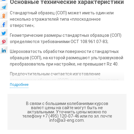
Основные технические характеристики
Стандартный образец (СОП) может иметь один или
несколько отражателей типа «плоскодонное
отверстие»;
Геометрические размеры стандартных образцов (СОП)
определяются требованиями ОСТ 108.961.07-83;
Шероховатость обработки поверхности стандартных
образцов (СОП), на которой размещают ультразвуковой
преобразователь при настройке, не превышает Rz 40.
Предпочтительным считается изготовление
стандартных образцов (СОП) из материала Заказчика
Подробнее
т.к. стандартный образец (СОП) по своим акустическим
свойствам будет соответствовать объекту контроля;
Стандартные образцы (СОП) могут быть изготовлены из
В связи с большими колебаниями курсов
валют цены на сайте могут быть не
стали: 20; 45; 09г2с; 12Х18Н10Т; 08Х18Н10Т и др.
актуальными.
Уточнить цены можно по
телефону +7 (495) 120-07-46 или по эл. почте
Все образцы изготавливаются в соответствии с ГОСТ Р
info@a3-eng.com.
55724-2013 «Контроль неразрушающий. Соединения
сварные. Методы ультразвуковые».