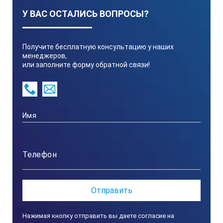
ОП 501 ЦД-97, ВСН 012-88, РД РОСЭК-001-96 и т.д.
У ВАС ОСТАЛИСЬ ВОПРОСЫ?
Все образцы изготавливаются в соответствии с
427610-069-4407661-2016.ТУ и ГОСТ Р 55724-2013
«Контроль неразрушающий. Соединения сварные.
Получите бесплатную консультацию у наших
Методы ультразвуковые».
менеджеров,
или заполните форму обратной связи!
Каждый стандартный образец (СОП) имеет маркировку
и паспорт, который содержит сведения о
конструктивных параметрах образца и материале, из
которого он изготовлен, вид и размеры искусственных
отражателей, результаты первичной аттестации
(калибровки), результаты переаттестации, условия
хранения.
К производимым нами хордовым СОП (НО) для
настройки чувствительности, независимо от НТД,
предъявляется следующие требования:
равномерность акустических свойств, таких как
затухание и скорость распространения
ультразвуковых колебаний. Хордовый СОП с
Нажимая кнопку отправить вы даете согласие на
отражателями типа «плоскодонное