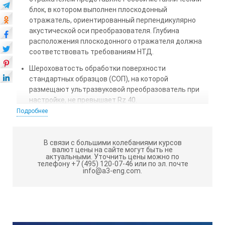
блок, в котором выполнен плоскодонный
отражатель, ориентированный перпендикулярно
акустической оси преобразователя. Глубина
расположения плоскодонного отражателя должна
соответствовать требованиям НТД.
Шероховатость обработки поверхности
стандартных образцов (СОП), на которой
размещают ультразвуковой преобразователь при
настройке, не превышает Rz 40.
Подробнее
Предпочтительным считается изготовление
стандартных образцов (СОП) из материала
Заказчика т.к. стандартный образец (СОП) по своим
В связи с большими колебаниями курсов
акустическим свойствам будет соответствовать
валют цены на сайте могут быть не
актуальными.
Уточнить цены можно по
объекту контроля;
телефону +7 (495) 120-07-46 или по эл. почте
info@a3-eng.com.
Стандартные образцы (СОП) могут быть
изготовлены из стали: 20; 45; 09г2с; 12Х18Н10Т;
08Х18Н10Т и др. материалов в соответствии с
документами ВСН 012-88, СНиП 3.03.01-87, РД
34.17.302-97, ПБ 03-585-03, СТО 00220256-005-2005,