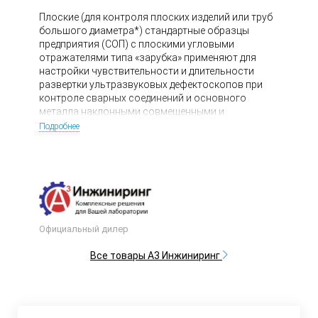
Плоские (для контроля плоских изделий или труб
большого диаметра*) стандартные образцы
предприятия (СОП) с плоскими угловыми
отражателями типа «зарубка» применяют для
настройки чувствительности и длительности
развертки ультразвуковых дефектоскопов при
контроле сварных соединений и основного
металла наклонными совмещенными и
наклонными раздельно-совмещенными
Подробнее
преобразователями.
Официальный дилер
Все товары А3 Инжиниринг