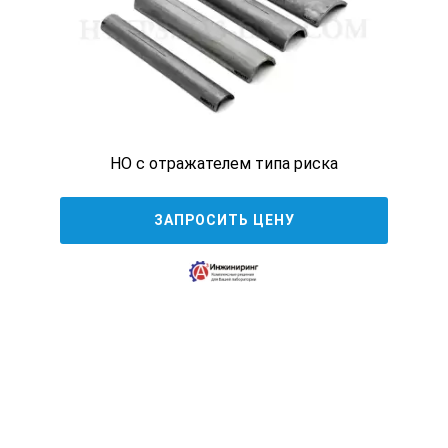
СНиП 3.03.01-87 "Несущие и ограждающие
конструкции."
ПБ 03-576-03 "Правила устройства и безопасной
эксплуатации сосудов,работающих под давлением."
РД 153-34.1-003-01(РТМ-1С)
"Сварка,термообработка и контроль трубных систем
НО с отражателем типа риска
котлов и трубовпроводов при монтаже и ремонте
энергетического оборудования."
и другим стандартам.
ЗАПРОСИТЬ ЦЕНУ
Каждый настроечный образец (мера) имеет маркировку
и паспорт, который содержит сведения о
конструктивных параметрах образца и материале, из
которого он изготовлен, вид и размеры искусственных
отражателей, результаты первичной аттестации
(калибровки), результаты переаттестации, условия
хранения.
По умолчанию все СОП изготавливаются из стали 3 или
стали 20, если необходимо изготовить их из других