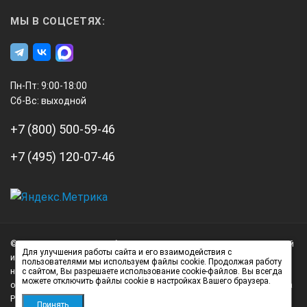
МЫ В СОЦСЕТЯХ:
Пн-Пт: 9:00-18:00
Сб-Вс: выходной
+7 (800) 500-59-46
+7 (495) 120-07-46
А3
Инжиниринг
© 2026 А3 Инжиниринг Обращаем Ваше внимание на то, что данный
Нагорный
Для улучшения работы сайта и его взаимодействия с
интернет-сайт носит исключительно информационный характер и
пользователями мы используем файлы cookie. Продолжая работу
проезд
ни при каких условиях не является публичной офертой,
с сайтом, Вы разрешаете использование cookie-файлов. Вы всегда
д.7
можете отключить файлы cookie в настройках Вашего браузера.
определяемой положениями статьи 437 (2) Гражданского кодекса
стр.
Российской Федерации.
Принять