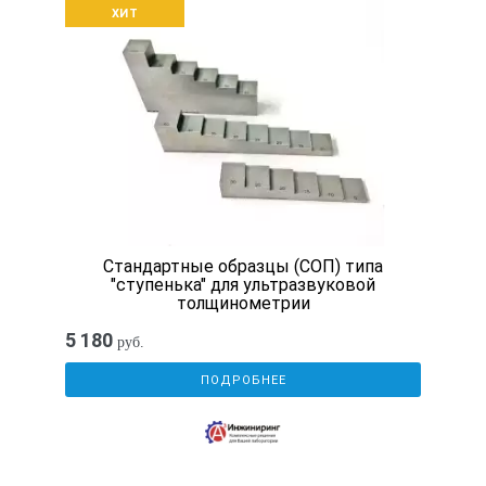
ХИТ
Расстояние между рисками шкал А и В, мм
2.0
±0.05
Стандартные образцы (СОП) типа
Расстояние от боковой поверхности до «нулевой» риски, м
"ступенька" для ультразвуковой
толщинометрии
5 180
руб.
30.0
ПОДРОБНЕЕ