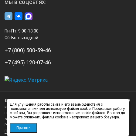
МЫ В СОЦСЕТЯХ:
Пн-Пт: 9:00-18:00
Сб-Вс: выходной
+7 (800) 500-59-46
+7 (495) 120-07-46
А3
Инжиниринг
© 2026 А3 Инжиниринг Обращаем Ваше внимание на то, что данный
Нагорный
Для улучшения работы сайта и его взаимодействия с
интернет-сайт носит исключительно информационный характер и
пользователями мы используем файлы cookie. Продолжая работу
проезд
ни при каких условиях не является публичной офертой,
с сайтом, Вы разрешаете использование cookie-файлов. Вы всегда
можете отключить файлы cookie в настройках Вашего браузера.
д.7
определяемой положениями статьи 437 (2) Гражданского кодекса
стр.
Российской Федерации.
Принять
Политика обработки персональных данных
1