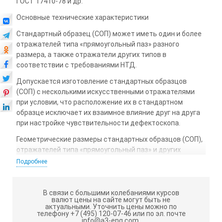
ГОСТ 17410-78 и др.
Основные технические характеристики
Стандартный образец (СОП) может иметь один и более
отражателей типа «прямоугольный паз» разного
размера, а также отражатели других типов в
соответствии с требованиями НТД.
Допускается изготовление стандартных образцов
(СОП) с несколькими искусственными отражате­лями
при условии, что расположение их в стандартном
образце исключает их взаимное влияние друг на друга
при настройке чувствительности дефектоскопа.
Геометрические размеры стандартных образцов (СОП),
отражателей типа «прямоугольный паз» и других
отражателей выполненных на образце определяются
Подробнее
НТД на проведения контроля
Предпочтительным считается изготовление
В связи с большими колебаниями курсов
стандартных образцов (СОП) из материала Заказчика
валют цены на сайте могут быть не
актуальными.
Уточнить цены можно по
т.к. стандартный образец (мера) по своим акустическим
телефону +7 (495) 120-07-46 или по эл. почте
свойствам будет соответствовать объекту контроля;
info@a3-eng.com.