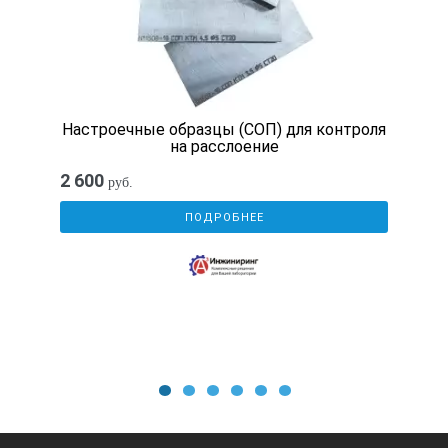
1,4
1,43
Настроечные образцы (СОП) для контроля
±0,05
на расслоение
2 600
руб.
Высота «зарубки» №2, мм, мм
ПОДРОБНЕЕ
0,8
0,87
±0,05
1
2
3
4
5
6
L – длина образца, мм