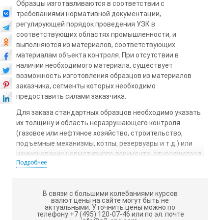
Образцы изготавливаются в соответствии с
требованиями нормативной документации,
регулирующей порядок проведения УЗК в
соответствующих областях промышленности, и
выполняются из материалов, соответствующих
материалам объекта контроля. При отсутствии в
наличии необходимого материала, существует
возможность изготовления образцов из материалов
заказчика, сегменты которых необходимо
предоставить силами заказчика.
Для заказа стандартных образцов необходимо указать
их толщину и область неразрушающего контроля
(газовое или нефтяное хозяйство, строительство,
подъемные механизмы, котлы, резервуары и т.д.) или
наименование нормативного документа, относящегося
Подробнее
к соответствующей области.
Технические характеристики:
В связи с большими колебаниями курсов
На основе настроечного образца с толщиной 3,5 мм и
валют цены на сайте могут быть не
размером «зарубки» 1,4 x 0,9 мм, Ст.20
актуальными.
Уточнить цены можно по
телефону +7 (495) 120-07-46 или по эл. почте