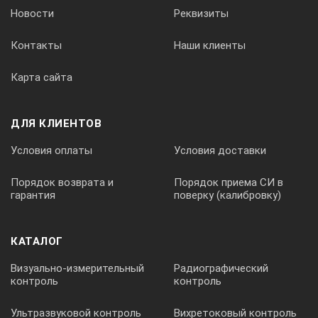
Пределы допускаемой абсолютной погрешности глубины залег
Новости
Реквизиты
±(0,05∙Н+10)
Контакты
Наши клиенты
Источник питания
Карта сайта
аккумулятор
ДЛЯ КЛИЕНТОВ
Номинальное значение напряжения аккумулятора
Условия оплаты
Условия доставки
11,2 В
Порядок возврата и
Порядок приема СИ в
гарантия
поверку (калибровку)
Продолжительность непрерывной работы от полностью заряж
10 часов
КАТАЛОГ
Класс защиты
Визуально-измерительный
Радиографический
контроль
контроль
IP54
Ультразвуковой контроль
Вихретоковый контроль