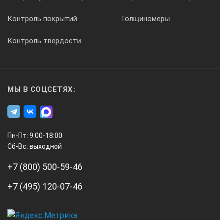
Габаритные размеры электронного блока, не более
Контроль покрытий
Толщиномеры
260x166x80 мм
Контроль твердости
Габаритные размеры антенной решетки, не более: без ручек
220х129х99 мм
МЫ В СОЦСЕТЯХ:
с горизонтальным расположением ручек
376х167х99 мм
с вертикальным расположением ручек
Пн-Пт: 9:00-18:00
Сб-Вс: выходной
220х184х167 мм
+7 (800) 500-59-46
Масса электронного блока прибора с аккумулятором, не боле
+7 (495) 120-07-46
1,9 кг