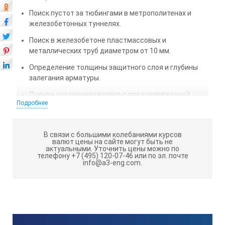
Поиск пустот за тюбингами в метрополитенах и
железобетонных туннелях.
Поиск в железобетоне пластмассовых и
металлических труб диаметром от 10 мм.
Определение толщины защитного слоя и глубины
залегания арматуры.
Оценка состояния каналов с преднапряженной
Подробнее
арматурой в железобетонных мостах.
Измерение толщины объекта контроля при
одностороннем доступе.
В связи с большими колебаниями курсов
валют цены на сайте могут быть не
актуальными.
Уточнить цены можно по
Особенности:
телефону +7 (495) 120-07-46 или по эл. почте
info@a3-eng.com.
Наглядное отображение сечения (B-Скан) объекта в
режиме реального времени с частотой смены
кадров до 10 Гц.
Улучшенная чувствительность в ближней зоне.