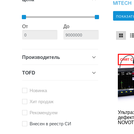
MITECH
ПОКАЗАТ
От
До
mse2_ch
ms
Производитель
СНЯТ С
TOFD
Новинка
Хит продаж
Ультра
Рекомендуем
дефект
NOVOT
Внесен в реестр СИ