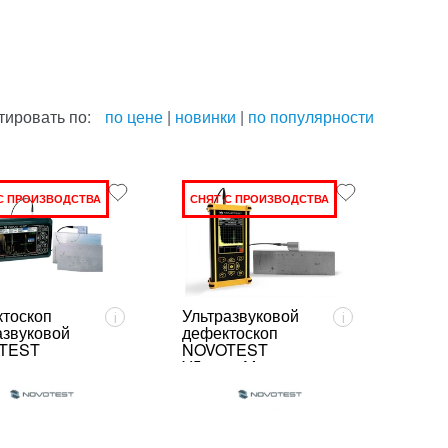
тировать по:
по цене
|
новинки
|
по популярности
С ПРОИЗВОДСТВА
СНЯТ С ПРОИЗВОДСТВА
тоскоп
Ультразвуковой
i
i
азвуковой
дефектоскоп
TEST
NOVOTEST
01
УД2301-М