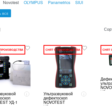
Novotest
OLYMPUS
Panametrics
SIUI
Ь ВСЕ
Сор
unk_default
e2_chunk_alternate
 ПРОИЗВОДСТВА
СНЯТ С ПРОИЗВОДСТВА
СНЯТ 
Дефек
ультр
NOVO
УД37
звуковой
Ультразвуковой
i
i
оскоп
дефектоскоп
EST УД-1
NOVOTEST
УД2301