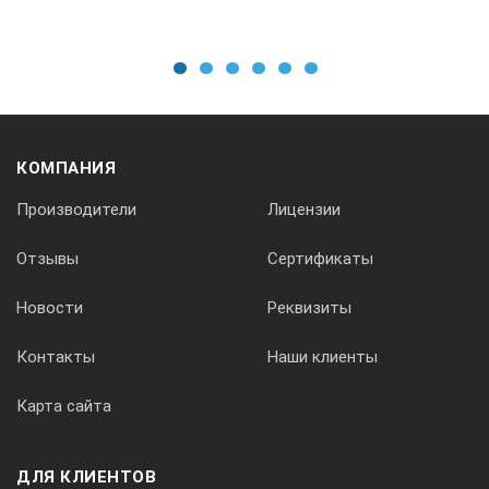
построение ВРЧ кривой в автоматическом либо
ручном режиме (до 16 точек);
возможность работы по DAC кривым (16 точек);
1
2
3
4
5
6
работа с АРД-диаграммами;
встроенная память большого объема с
КОМПАНИЯ
возможностью хранения практически
неограниченного количества настроек,
Производители
Лицензии
преобразователей и результатов контроля;
связь с ПК, передача на него информации об
Отзывы
Сертификаты
измерениях и настройках в качестве протокола при
помощи специализированной программы;
Новости
Реквизиты
режимы полуавтоматической
Контакты
Наши клиенты
калибровки и настройки;
Карта сайта
сигнализация о выходе за
браковочные уровни;
ДЛЯ КЛИЕНТОВ