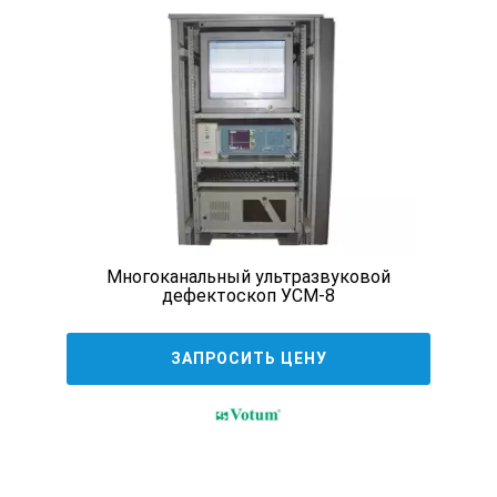
возможность работы с любыми ПЭП;
возможность сохранения настроек ПЭП в базу
прибора с последующей загрузкой;
4 варианта ориентации дисплея с возможностью
поворота в любой момент;
режим отображения импульсов в виде
детектированных или радио-сигналов;
А- и B-cкан (наличие и обработка A и B разверток);
Многоканальный ультразвуковой
отображение хода луча, режимы заморозки и
дефектоскоп УСМ-8
огибающей;
диапазон частоты с регулировкой от 1 до 10МГц;
ЗАПРОСИТЬ ЦЕНУ
2 независимых строба, АСД для каждого из стробов
с индивидуально настраиваемой логикой
срабатывания (меньше/больше, контроль по
фронту/пику, дополнительные уровни контроля и
поиска);