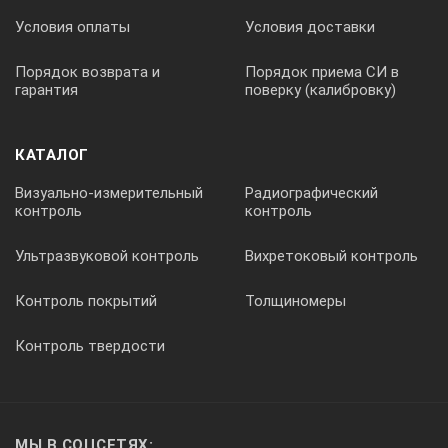
режим оценки размеров дефектов и
Условия оплаты
Условия доставки
автоматическая классификация
сварных соединений в соответствии
Порядок возврата и
Порядок приема СИ в
гарантия
поверку (калибровку)
со стандартом американского
сварочного общества (AWS);
КАТАЛОГ
режим усреднения сигнала;
Визуально-измерительный
Радиографический
увеличенная частота
контроль
контроль
семплирования сигнала;
Ультразвуковой контроль
Вихретоковый контроль
выбор единиц измерения шкалы
Контроль покрытий
Толщиномеры
развертки (в микросекундах,
миллиметрах, или дюймах);
Контроль твердости
обновление прошивки с помощью
специальной программы для ПК в
один клик;
МЫ В СОЦСЕТЯХ: